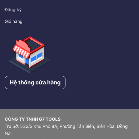
Đăng ký
Giỏ hàng
Hệ thống cửa hàng
CÔNG TY TNHH G7 TOOLS
Trụ Sở: 532/2 Khu Phố 8A, Phường Tân Biên, Biên Hòa, Đồng
Nai