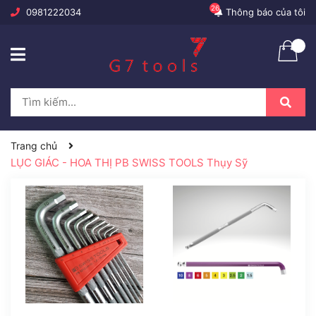
26
0981222034
Thông báo của tôi
Trang chủ
LỤC GIÁC - HOA THỊ PB SWISS TOOLS Thụy Sỹ