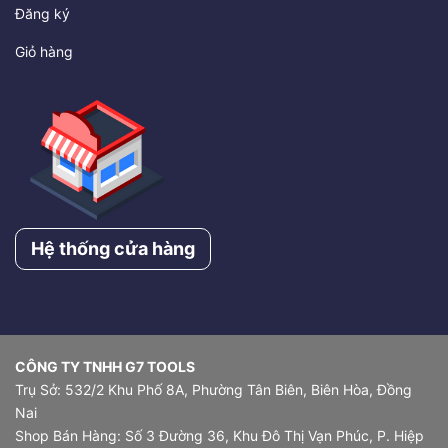
Đăng ký
Giỏ hàng
Hệ thống cửa hàng
CÔNG TY TNHH G7 TOOLS
Trụ Sở: 532/2 Khu Phố 8A, Phường Tân Biên, Biên Hòa, Đồng
Nai
Shop Bán Hàng: Số 3 Đường 36, Khu Đô Thị Vạn Phúc, P. Hiệp