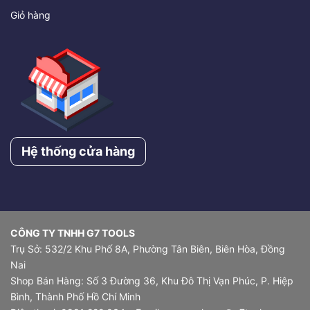
Giỏ hàng
Hệ thống cửa hàng
CÔNG TY TNHH G7 TOOLS
Trụ Sở: 532/2 Khu Phố 8A, Phường Tân Biên, Biên Hòa, Đồng
Nai
Shop Bán Hàng: Số 3 Đường 36, Khu Đô Thị Vạn Phúc, P. Hiệp
Bình, Thành Phố Hồ Chí Minh