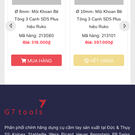
Ø 8mm- Mũi Khoan Bê
Ø 10mm- Mũi Khoan Bê
Tông 3 Cạnh SDS Plus
Tông 3 Cạnh SDS Plus
hiệu Ruko
hiệu Ruko
Mã hàng: 213080
Mã hàng: 213101
Giá:
318.000₫
Giá:
397.000₫
MUA HÀNG
HẾT HÀNG
Phân phối chính hãng dụng cụ cầm tay sản xuất tại Đức & Thụy
Sỹ: Knipex, Stahlwille, Wera, Picard, Heuer, Rennsteig, PB Swiss