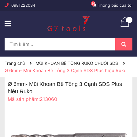
26
0981222034
Thông báo của tôi
Trang chủ
MŨI KHOAN BÊ TÔNG RUKO CHUÔI SDS
Ø 6mm- Mũi Khoan Bê Tông 3 Cạnh SDS Plus hiệu Ruko
Ø 6mm- Mũi Khoan Bê Tông 3 Cạnh SDS Plus
hiệu Ruko
Mã sản phẩm:
213060