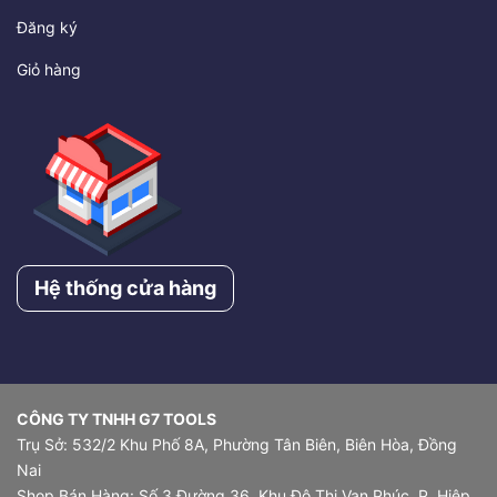
Đăng ký
Giỏ hàng
Hệ thống cửa hàng
CÔNG TY TNHH G7 TOOLS
Trụ Sở: 532/2 Khu Phố 8A, Phường Tân Biên, Biên Hòa, Đồng
Nai
Shop Bán Hàng: Số 3 Đường 36, Khu Đô Thị Vạn Phúc, P. Hiệp