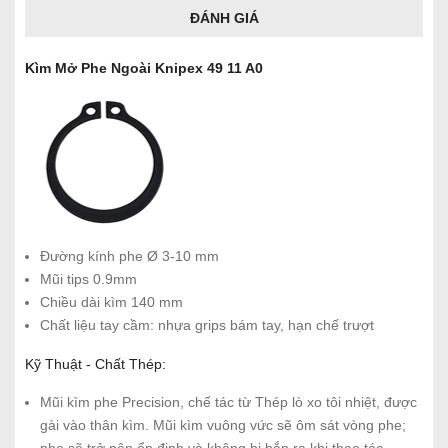
ĐÁNH GIÁ
Kìm Mở Phe Ngoài Knipex 49 11 A0
Đường kính phe Ø 3-10 mm
Mũi tips 0.9mm
Chiều dài kìm 140 mm
Chất liệu tay cầm: nhựa grips bám tay, hạn chế trượt
Kỹ Thuật - Chất Thép:
Mũi kìm phe Precision, chế tác từ Thép lò xo tôi nhiệt, được
gài vào thân kìm. Mũi kìm vuông vức sẽ ôm sát vòng phe;
phe sẽ trở nên ổn định và không bị bắn ra khi thao tác,