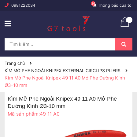
26
0981222034
Thông báo của tôi
Trang chủ
KÌM MỞ PHE NGOÀI KNIPEX EXTERNAL CIRCLIPS PLIERS
Kìm Mở Phe Ngoài Knipex 49 11 A0 Mở Phe Đường Kính
Ø3-10 mm
Kìm Mở Phe Ngoài Knipex 49 11 A0 Mở Phe
Đường Kính Ø3-10 mm
Mã sản phẩm:
49 11 A0