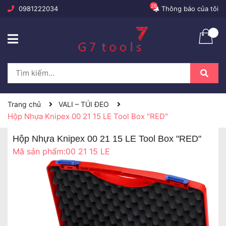
26
0981222034
Thông báo của tôi
Trang chủ
VALI – TÚI ĐEO
Hộp Nhựa Knipex 00 21 15 LE Tool Box "RED"
Hộp Nhựa Knipex 00 21 15 LE Tool Box "RED"
Mã sản phẩm:
00 21 15 LE