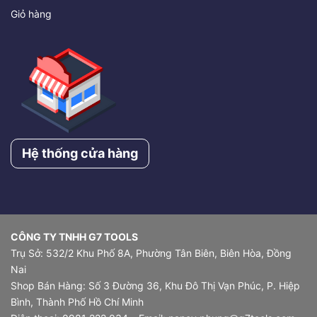
Giỏ hàng
Hệ thống cửa hàng
CÔNG TY TNHH G7 TOOLS
Trụ Sở: 532/2 Khu Phố 8A, Phường Tân Biên, Biên Hòa, Đồng
Nai
Shop Bán Hàng: Số 3 Đường 36, Khu Đô Thị Vạn Phúc, P. Hiệp
Bình, Thành Phố Hồ Chí Minh