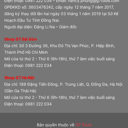
Điện thoại: 0981 222 034 – Email: nancy.phung@g7tools.com
GPĐKKD số: 3603476242, cấp ngày 12 tháng 7 năm 2017,
đăng ký thay đổi lần hai ngày 03 tháng 1 năm 2019 tại Sở Kế
Hoạch Đầu Tư Tỉnh Đồng Nai.
Người đại diện: Đặng Li Na – Giám đốc
Shop G7 Sài Gòn
Địa chỉ: Số 3 Đường 36, Khu Đô Thị Vạn Phúc, P. Hiệp Bình,
Thành Phố Hồ Chí Minh
Mở cửa từ thứ 2 - Thứ 6 (9h-18h), thứ 7 làm việc buổi sáng
Điện thoại: 0981 222 034
Shop G7 Hà Nội
Địa chỉ: 189 Đặng Tiến Đông, P. Trung Liệt, Q. Đống Đa, Hà Nội
(Gần Ga Thái Hà)
Mở cửa từ thứ 2 - Thứ 6 (9h-18h), thứ 7 làm việc buổi sáng
Điện thoại: 0981 222 034
Bản quyền thuộc về
G7 Tools