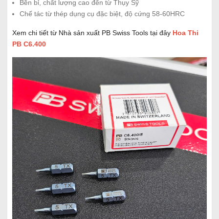
Bền bỉ, chất lượng cao đến từ Thụy Sỹ
Chế tác từ thép dụng cụ đặc biệt, độ cứng 58-60HRC
Xem chi tiết từ Nhà sản xuất PB Swiss Tools tại đây
Hoa Thi
PB C6.400