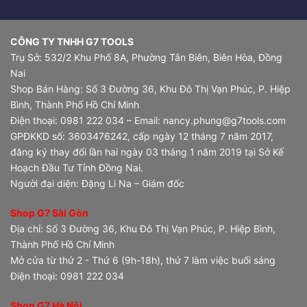
CÔNG TY TNHH G7 TOOLS
Trụ Sở: 532/2 Khu Phố 8A, Phường Tân Biên, Biên Hòa, Đồng
Nai
Shop Bán Hàng: Số 3 Đường 36, Khu Đô Thị Vạn Phúc, P. Hiệp
Bình, Thành Phố Hồ Chí Minh
Điện thoại: 0981 222 034 – Email: nancy.phung@g7tools.com
GPĐKKD số: 3603476242, cấp ngày 12 tháng 7 năm 2017,
đăng ký thay đổi lần hai ngày 03 tháng 1 năm 2019 tại Sở Kế
Hoạch Đầu Tư Tỉnh Đồng Nai.
Người đại diện: Đặng Li Na – Giám đốc
Shop G7 Sài Gòn
Địa chỉ: Số 3 Đường 36, Khu Đô Thị Vạn Phúc, P. Hiệp Bình,
Thành Phố Hồ Chí Minh
Mở cửa từ thứ 2 - Thứ 6 (9h-18h), thứ 7 làm việc buổi sáng
Điện thoại: 0981 222 034
Shop G7 Hà Nội