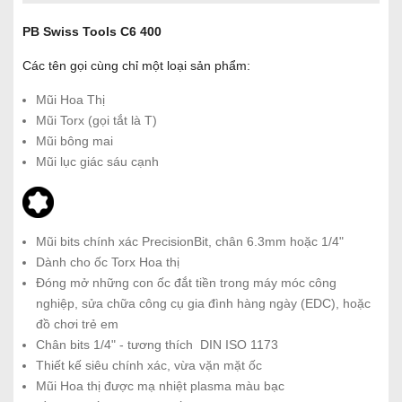
PB Swiss Tools C6 400
Các tên gọi cùng chỉ một loại sản phẩm:
Mũi Hoa Thị
Mũi Torx (gọi tắt là T)
Mũi bông mai
Mũi lục giác sáu cạnh
Mũi bits chính xác PrecisionBit, chân 6.3mm hoặc 1/4"
Dành cho ốc Torx Hoa thị
Đóng mở những con ốc đắt tiền trong máy móc công
nghiệp, sửa chữa công cụ gia đình hàng ngày (EDC), hoặc
đồ chơi trẻ em
Chân bits 1/4" - tương thích DIN ISO 1173
Thiết kế siêu chính xác, vừa vặn mặt ốc
Mũi Hoa thị được mạ nhiệt plasma màu bạc