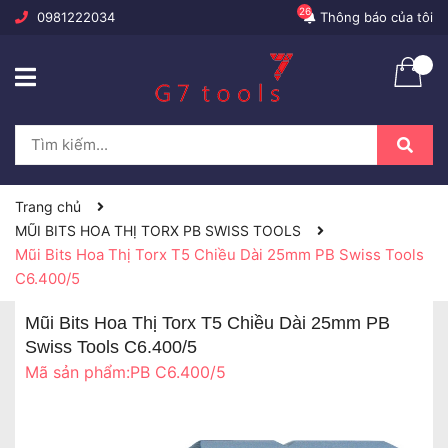
26
0981222034
Thông báo của tôi
Trang chủ
MŨI BITS HOA THỊ TORX PB SWISS TOOLS
Mũi Bits Hoa Thị Torx T5 Chiều Dài 25mm PB Swiss Tools
C6.400/5
Mũi Bits Hoa Thị Torx T5 Chiều Dài 25mm PB
Swiss Tools C6.400/5
Mã sản phẩm:
PB C6.400/5