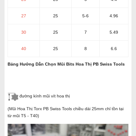
27
25
5-6
4.96
30
25
7
5.49
40
25
8
6.6
Bảng Hướng Dẫn Chọn Mũi Bits Hoa Thị PB Swiss Tools
đường kính mũi vít hoa thị
(Mũi Hoa Thị Torx PB Swiss Tools chiều dài 25mm chỉ tồn tại
từ mũi T5 - T40)