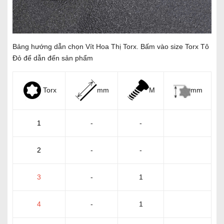
Bảng hướng dẫn chọn Vít Hoa Thị Torx. Bấm vào size Torx Tô
Đỏ để dẫn đến sản phẩm
mm
Torx
mm
M
1
-
-
2
-
-
3
-
1
4
-
1