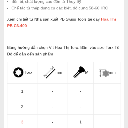
Bền bỉ, chất lượng cao đến từ Thụy Sỹ
Chế tác từ thép dụng cụ đặc biệt, độ cứng 58-60HRC
Xem chi tiết từ Nhà sản xuất PB Swiss Tools tại đây
Hoa Thi
PB C6.400
Bảng hướng dẫn chọn Vít Hoa Thị Torx. Bấm vào size Torx Tô
Đỏ để dẫn đến sản phẩm
mm
Torx
mm
M
1
-
-
2
-
-
3
-
1