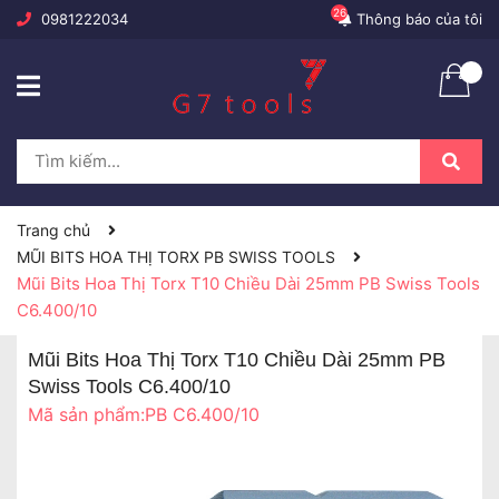
26
0981222034
Thông báo của tôi
Trang chủ
MŨI BITS HOA THỊ TORX PB SWISS TOOLS
Mũi Bits Hoa Thị Torx T10 Chiều Dài 25mm PB Swiss Tools
C6.400/10
Mũi Bits Hoa Thị Torx T10 Chiều Dài 25mm PB
Swiss Tools C6.400/10
Mã sản phẩm:
PB C6.400/10