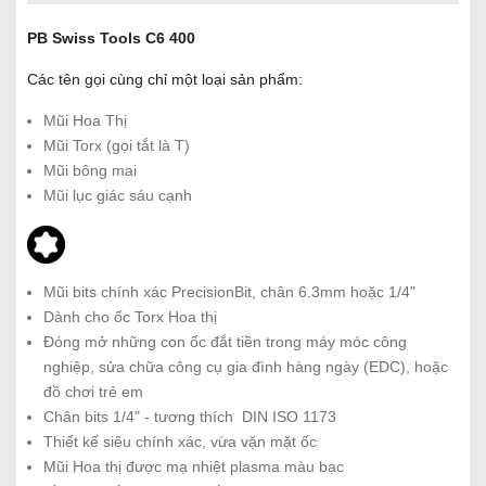
PB Swiss Tools C6 400
Các tên gọi cùng chỉ một loại sản phẩm:
Mũi Hoa Thị
Mũi Torx (gọi tắt là T)
Mũi bông mai
Mũi lục giác sáu cạnh
Mũi bits chính xác PrecisionBit, chân 6.3mm hoặc 1/4"
Dành cho ốc Torx Hoa thị
Đóng mở những con ốc đắt tiền trong máy móc công
nghiệp, sửa chữa công cụ gia đình hàng ngày (EDC), hoặc
đồ chơi trẻ em
Chân bits 1/4" - tương thích DIN ISO 1173
Thiết kế siêu chính xác, vừa vặn mặt ốc
Mũi Hoa thị được mạ nhiệt plasma màu bạc