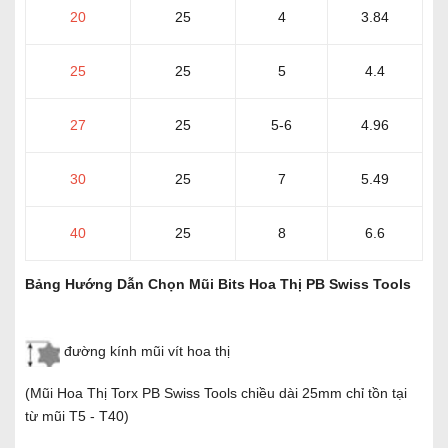
20
25
4
3.84
25
25
5
4.4
27
25
5-6
4.96
30
25
7
5.49
40
25
8
6.6
Bảng Hướng Dẫn Chọn Mũi Bits Hoa Thị PB Swiss Tools
đường kính mũi vít hoa thị
(Mũi Hoa Thị Torx PB Swiss Tools chiều dài 25mm chỉ tồn tại
từ mũi T5 - T40)