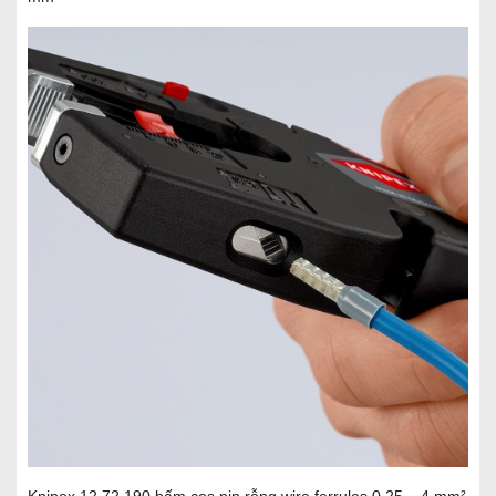
Knipex 12 72 190 bấm cos pin rỗng wire ferrules 0.25 – 4 mm²