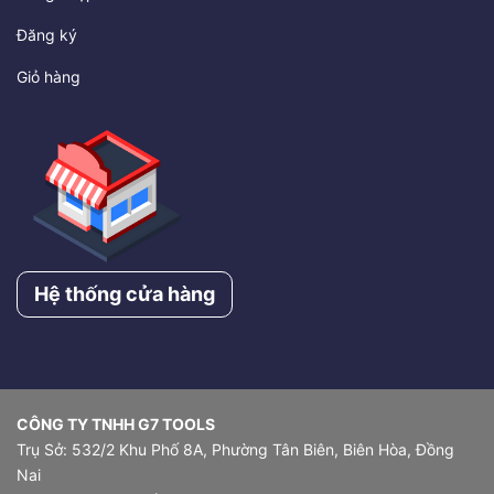
Đăng ký
Giỏ hàng
Hệ thống cửa hàng
CÔNG TY TNHH G7 TOOLS
Trụ Sở: 532/2 Khu Phố 8A, Phường Tân Biên, Biên Hòa, Đồng
Nai