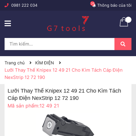
26
0981 222 034
Thông báo của tôi
Trang chủ
KÌM ĐIỆN
Lưỡi Thay Thế Knipex 12 49 21 Cho Kìm Tách Cáp Điện
NexStrip 12 72 190
Lưỡi Thay Thế Knipex 12 49 21 Cho Kìm Tách
Cáp Điện NexStrip 12 72 190
Mã sản phẩm:
12 49 21