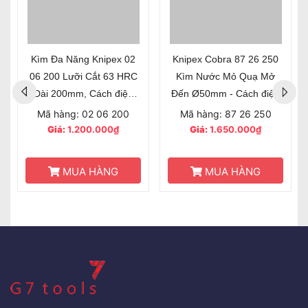
Kìm Đa Năng Knipex 02
Knipex Cobra 87 26 250
06 200 Lưỡi Cắt 63 HRC
Kìm Nước Mỏ Quạ Mở
Dài 200mm, Cách điện
Đến Ø50mm - Cách điện
1000 Volt
1000 Volt
Mã hàng: 02 06 200
Mã hàng: 87 26 250
Giá:
1.200.000₫
Giá:
1.650.000₫
MUA HÀNG
MUA HÀNG