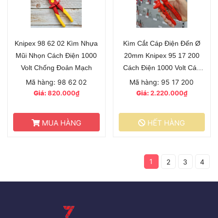
Knipex 98 62 02 Kìm Nhựa
Kìm Cắt Cáp Điện Đến Ø
Mũi Nhọn Cách Điện 1000
20mm Knipex 95 17 200
Volt Chống Đoản Mạch
Cách Điện 1000 Volt Cán
Đúc
Mã hàng: 98 62 02
Mã hàng: 95 17 200
Giá:
820.000₫
Giá:
2.220.000₫
MUA HÀNG
HẾT HÀNG
1
2
3
4