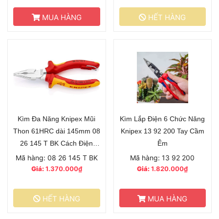
MUA HÀNG
HẾT HÀNG
Kìm Đa Năng Knipex Mũi
Kìm Lắp Điện 6 Chức Năng
Thon 61HRC dài 145mm 08
Knipex 13 92 200 Tay Cầm
26 145 T BK Cách Điện
Êm
VDE 1000V Có Móc Treo
Mã hàng: 08 26 145 T BK
Mã hàng: 13 92 200
Giá:
1.370.000₫
Giá:
1.820.000₫
HẾT HÀNG
MUA HÀNG