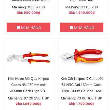
1000 Volt
Mã hàng: 03 06 180
Mã hàng: 13 86 200
Giá:
980.000₫
Giá:
1.940.000₫
MUA HÀNG
MUA HÀNG
Kìm Nước Mỏ Quạ Knipex
Kìm Cắt Knipex X-Cut Lưỡi
Cobra dài 250mm mở
64 HRC Dài 160mm Cách
Ø50mm Cách Điện VDE
Điện 1000V Có Móc Treo
1000 Volt có móc treo
Mã hàng: 87 26 250 T BK
Mã hàng: 73 06 160 T BK
Giá:
1.960.000₫
Giá:
1.790.000₫