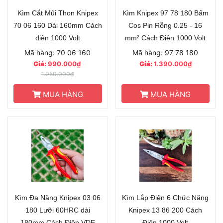
Kìm Cắt Mũi Thon Knipex
Kìm Knipex 97 78 180 Bấm
70 06 160 Dài 160mm Cách
Cos Pin Rỗng 0.25 - 16
điện 1000 Volt
mm² Cách Điện 1000 Volt
Mã hàng: 70 06 160
Mã hàng: 97 78 180
Giá:
990.000₫
Giá:
1.390.000₫
1.050.000₫
MUA HÀNG
MUA HÀNG
Kìm Đa Năng Knipex 03 06
Kìm Lắp Điện 6 Chức Năng
180 Lưỡi 60HRC dài
Knipex 13 86 200 Cách
180mm Cách Điện VDE
Điện 1000 Volt