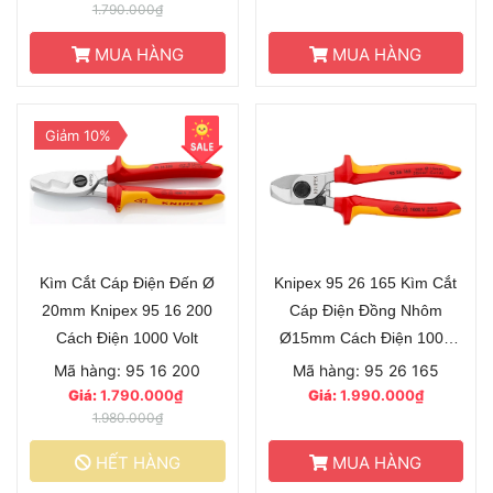
1.790.000₫
MUA HÀNG
MUA HÀNG
Giảm 10%
Kìm Cắt Cáp Điện Đến Ø
Knipex 95 26 165 Kìm Cắt
20mm Knipex 95 16 200
Cáp Điện Đồng Nhôm
Cách Điện 1000 Volt
Ø15mm Cách Điện 1000
Volt
Mã hàng: 95 16 200
Mã hàng: 95 26 165
Giá:
1.790.000₫
Giá:
1.990.000₫
1.980.000₫
HẾT HÀNG
MUA HÀNG