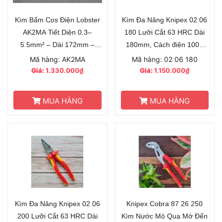
Kìm Bấm Cos Điện Lobster
Kìm Đa Năng Knipex 02 06
AK2MA Tiết Diện 0.3–
180 Lưỡi Cắt 63 HRC Dài
5.5mm² – Dài 172mm –
180mm, Cách điện 1000
Chính Hãng Nhật Bản
Volt
Mã hàng: AK2MA
Mã hàng: 02 06 180
Giá:
1.330.000₫
Giá:
1.150.000₫
MUA HÀNG
MUA HÀNG
Kìm Đa Năng Knipex 02 06
Knipex Cobra 87 26 250
200 Lưỡi Cắt 63 HRC Dài
Kìm Nước Mỏ Quạ Mở Đến