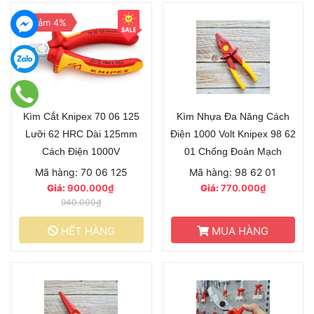
Giảm 4%
Kìm Cắt Knipex 70 06 125
Kìm Nhựa Đa Năng Cách
Lưỡi 62 HRC Dài 125mm
Điện 1000 Volt Knipex 98 62
Cách Điện 1000V
01 Chống Đoản Mạch
Mã hàng: 70 06 125
Mã hàng: 98 62 01
Giá:
900.000₫
Giá:
770.000₫
940.000₫
HẾT HÀNG
MUA HÀNG