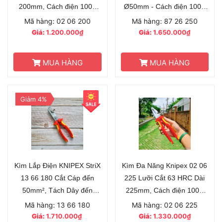
200mm, Cách điện 1000
Ø50mm - Cách điện 1000
Volt
Volt
Mã hàng: 02 06 200
Mã hàng: 87 26 250
Giá:
1.200.000₫
Giá:
1.650.000₫
MUA HÀNG
MUA HÀNG
Giảm 4%
Kìm Lắp Điện KNIPEX StriX
Kìm Đa Năng Knipex 02 06
13 66 180 Cắt Cáp đến
225 Lưỡi Cắt 63 HRC Dài
50mm², Tách Dây đến
225mm, Cách điện 1000
10mm²
Volt
Mã hàng: 13 66 180
Mã hàng: 02 06 225
Giá:
1.710.000₫
Giá:
1.330.000₫