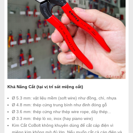
Khả Năng Cắt (tại vị trí sát miệng cắt)
Ø 5.3 mm: vật liệu mềm (soft wire) như đồng, chì, nhựa
Ø 4.8 mm: thép cứng trung bình như đinh đóng gỗ
Ø 3.6 mm: thép cứng như thép wire rope, dây thép...
Ø 3.3 mm: thép lò xo, inox (hay piano wire)
Kìm Cắt CoBolt không khuyên dùng để cắt cáp điện vì
miệng kìm không mở đủ lớn. Nếu muốn cắt cả cáp điện và