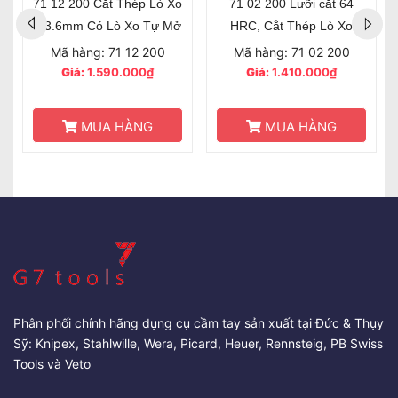
71 12 200 Cắt Thép Lò Xo
71 02 200 Lưỡi cắt 64
Ø3.6mm Có Lò Xo Tự Mở
HRC, Cắt Thép Lò Xo
Ø3.6mm
Mã hàng: 71 12 200
Mã hàng: 71 02 200
Giá:
1.590.000₫
Giá:
1.410.000₫
MUA HÀNG
MUA HÀNG
Phân phối chính hãng dụng cụ cầm tay sản xuất tại Đức & Thụy
Sỹ: Knipex, Stahlwille, Wera, Picard, Heuer, Rennsteig, PB Swiss
Tools và Veto