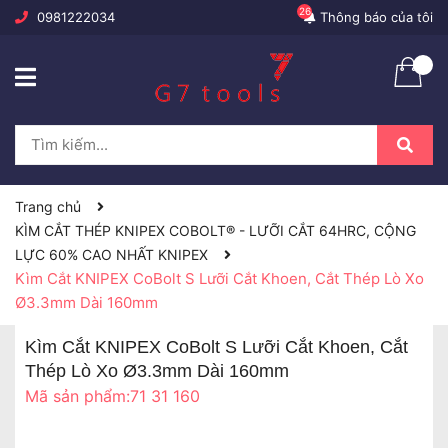
26
0981222034
Thông báo của tôi
Trang chủ
KÌM CẮT THÉP KNIPEX COBOLT® - LƯỠI CẮT 64HRC, CỘNG
LỰC 60% CAO NHẤT KNIPEX
Kìm Cắt KNIPEX CoBolt S Lưỡi Cắt Khoen, Cắt Thép Lò Xo
Ø3.3mm Dài 160mm
Kìm Cắt KNIPEX CoBolt S Lưỡi Cắt Khoen, Cắt
Thép Lò Xo Ø3.3mm Dài 160mm
Mã sản phẩm:
71 31 160