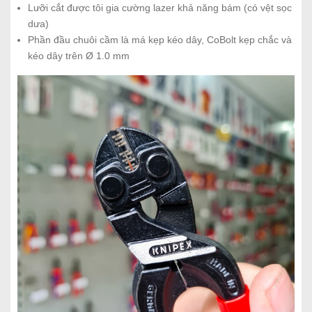
Lưỡi cắt được tôi gia cường lazer khả năng bám (có vệt sọc
dưa)
Phần đầu chuôi cầm là má kẹp kéo dây, CoBolt kẹp chắc và
kéo dây trên Ø 1.0 mm