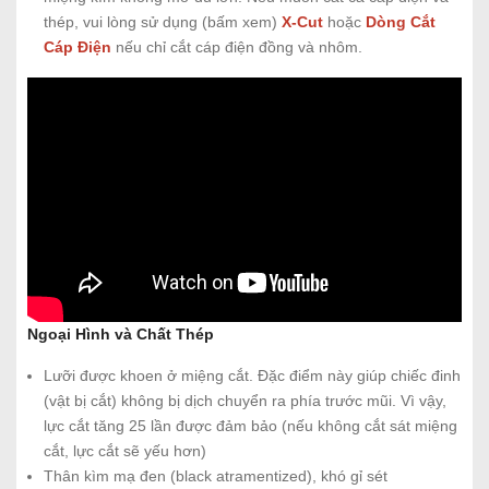
thép, vui lòng sử dụng (bấm xem)
X-Cut
hoặc
Dòng Cắt
Cáp Điện
nếu chỉ cắt cáp điện đồng và nhôm.
Ngoại Hình và Chất Thép
Lưỡi được khoen ở miệng cắt. Đặc điểm này giúp chiếc đinh
(vật bị cắt) không bị dịch chuyển ra phía trước mũi. Vì vậy,
lực cắt tăng 25 lần được đảm bảo (nếu không cắt sát miệng
cắt, lực cắt sẽ yếu hơn)
Thân kìm mạ đen (black atramentized), khó gỉ sét