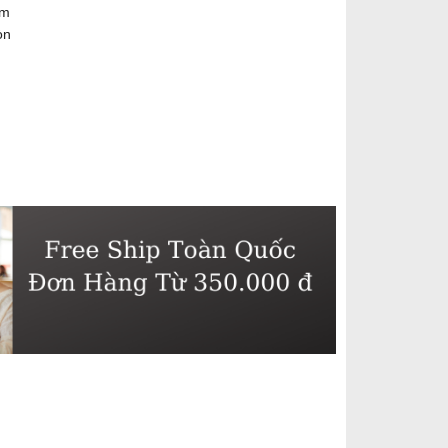
um
òn