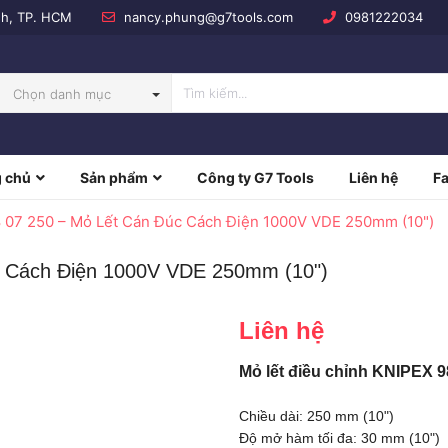
nh, TP. HCM
nancy.phung@g7tools.com
0981222034
Chọn danh mục
 chủ
Sản phẩm
Công ty G7 Tools
Liên hệ
F
NBOW
 07 250 – Mỏ Lết Cán Đúc Cách Điện 1000V VDE 250mm (10")
c Cách Điện 1000V VDE 250mm (10")
Liên hệ
Mỏ lết điều chỉnh KNIPEX 9
Chiều dài: 250 mm (10")
Độ mở hàm tối đa: 30 mm (10")