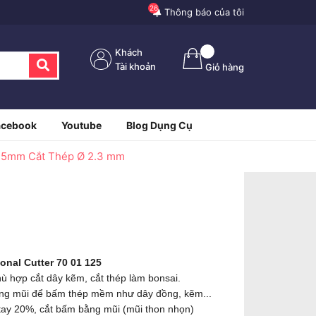
26
Thông báo của tôi
Khách
Tài khoản
Giỏ hàng
acebook
Youtube
Blog Dụng Cụ
125mm Cắt Thép Ø 2.3 mm
nal Cutter 70 01 125
ù hợp cắt dây kẽm, cắt thép làm bonsai.
ùng mũi để bấm thép mềm như dây đồng, kẽm...
 tay 20%, cắt bấm bằng mũi (mũi thon nhọn)