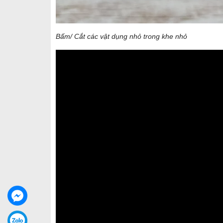
Bấm/ Cắt các vật dụng nhỏ trong khe nhỏ