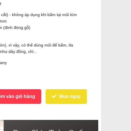
t
g cắt) - không áp dụng khi bấm tại mũi kìm
.0mm
m (đinh đóng gỗ)
n), vì vậy, có thể dùng mũi để bấm, tỉa
hư dây đồng, chì...
many
m vào giỏ hàng
Mua ngay