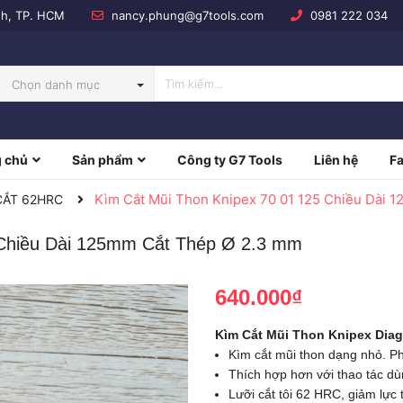
nh, TP. HCM
nancy.phung@g7tools.com
0981 222 034
Chọn danh mục
 chủ
Sản phẩm
Công ty G7 Tools
Liên hệ
F
NBOW
Kìm Cắt Mũi Thon Knipex 70 01 125 Chiều Dài 
CẮT 62HRC
 Chiều Dài 125mm Cắt Thép Ø 2.3 mm
640.000₫
Kìm Cắt Mũi Thon Knipex Diago
Kìm cắt mũi thon dạng nhỏ. Ph
Thích hợp hơn với thao tác d
Lưỡi cắt tôi 62 HRC, giảm lực