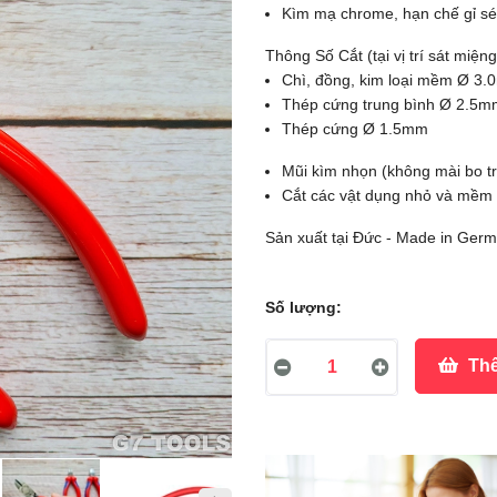
Kìm mạ chrome, hạn chế gỉ sé
Thông Số Cắt (tại vị trí sát miện
Chì, đồng, kim loại mềm Ø 3
Thép cứng trung bình Ø 2.5m
Thép cứng Ø 1.5mm
Mũi kìm nhọn (không mài bo trò
Cắt các vật dụng nhỏ và mềm n
Sản xuất tại Đức - Made in Ger
Số lượng:
Thê