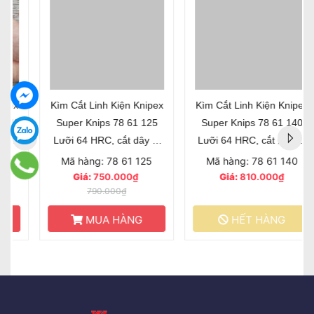
Kìm Cắt Linh Kiện Knipex
Kìm Cắt Linh Kiện Knipex
Super Knips 78 61 125
Super Knips 78 61 140
Lưỡi 64 HRC, cắt dây Ø
Lưỡi 64 HRC, cắt Ø 0.2-
0.2-1.6 mm
2.1 mm
Mã hàng: 78 61 125
Mã hàng: 78 61 140
Giá:
750.000₫
Giá:
810.000₫
790.000₫
MUA HÀNG
HẾT HÀNG