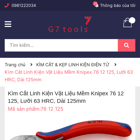
26
0981222034
Thông báo của tôi
Trang chủ
KÌM CẮT & KẸP LINH KIỆN ĐIỆN TỬ
Kìm Cắt Linh Kiện Vật Liệu Mềm Knipex 76 12 125, Lưỡi 63
HRC, Dài 125mm
Kìm Cắt Linh Kiện Vật Liệu Mềm Knipex 76 12
125, Lưỡi 63 HRC, Dài 125mm
Mã sản phẩm:
76 12 125