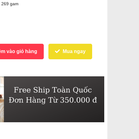
g 269 gam
m vào giỏ hàng
Mua ngay