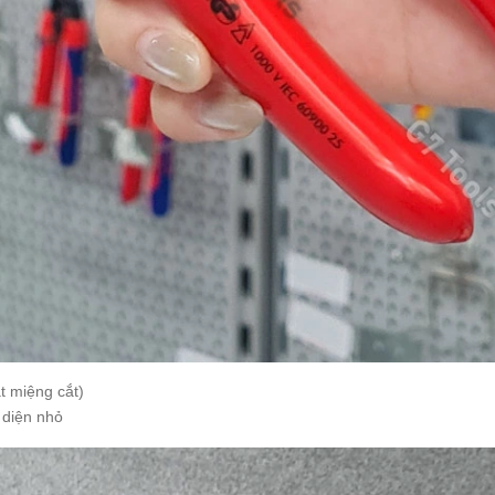
át miệng cắt)
 diện nhỏ