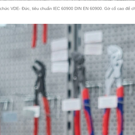
ổ chức VDE- Đức, tiêu chuẩn IEC 60900 DIN EN 60900. Gờ cổ cao để ch