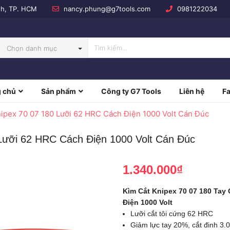
nh, TP. HCM
nancy.phung@g7tools.com
0981222034
Chọn danh mục
 chủ
Sản phẩm
Công ty G7 Tools
Liên hệ
F
NBOW
ipex 70 07 180 Lưỡi 62 HRC Cách Điện 1000 Volt Cán Đúc
Lưỡi 62 HRC Cách Điện 1000 Volt Cán Đúc
1.340.000₫
Kìm Cắt Knipex 70 07 180 Tay
Điện 1000 Volt
Lưỡi cắt tôi cứng 62 HRC
Giảm lực tay 20%, cắt đinh 3