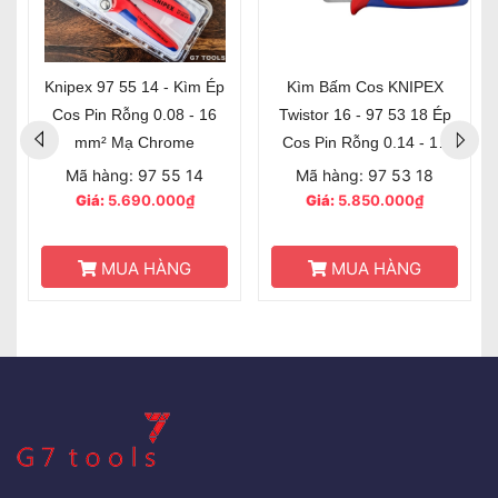
Knipex 97 55 14 - Kìm Ép
Kìm Bấm Cos KNIPEX
Cos Pin Rỗng 0.08 - 16
Twistor 16 - 97 53 18 Ép
mm² Mạ Chrome
Cos Pin Rỗng 0.14 - 16
mm²
Mã hàng: 97 55 14
Mã hàng: 97 53 18
Giá:
5.690.000₫
Giá:
5.850.000₫
MUA HÀNG
MUA HÀNG