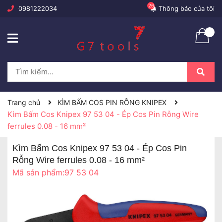
26
0981222034
Thông báo của tôi
Trang chủ
KÌM BẤM COS PIN RỖNG KNIPEX
Kìm Bấm Cos Knipex 97 53 04 - Ép Cos Pin Rỗng Wire
ferrules 0.08 - 16 mm²
Kìm Bấm Cos Knipex 97 53 04 - Ép Cos Pin
Rỗng Wire ferrules 0.08 - 16 mm²
Mã sản phẩm:
97 53 04