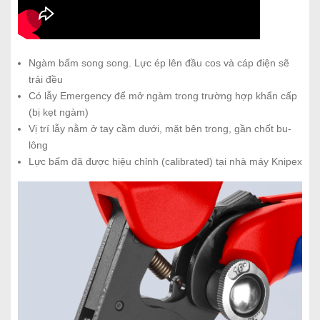
Ngàm bấm song song. Lực ép lên đầu cos và cáp điện sẽ
trải đều
Có lẫy Emergency để mở ngàm trong trường hợp khẩn cấp
(bị kẹt ngàm)
Vị trí lẫy nằm ở tay cầm dưới, mặt bên trong, gần chốt bu-
lông
Lực bấm đã được hiệu chỉnh (calibrated) tại nhà máy Knipex