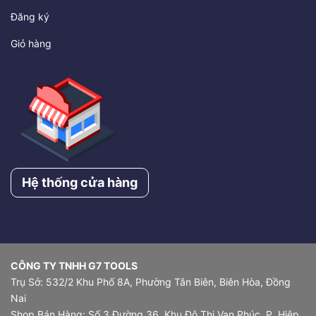
Đăng ký
Giỏ hàng
Hệ thống cửa hàng
CÔNG TY TNHH G7 TOOLS
Trụ Sở: 532/2 Khu Phố 8A, Phường Tân Biên, Biên Hòa, Đồng
Nai
Shop Bán Hàng: Số 3 Đường 36, Khu Đô Thị Vạn Phúc, P. Hiệp