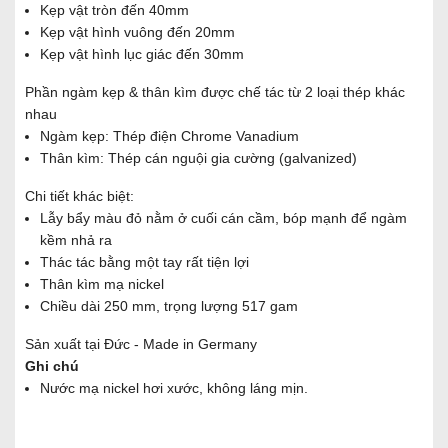
Kẹp vật tròn đến 40mm
Kẹp vật hình vuông đến 20mm
Kẹp vật hình lục giác đến 30mm
Phần ngàm kẹp & thân kìm được chế tác từ 2 loại thép khác
nhau
Ngàm kẹp: Thép điện Chrome Vanadium
Thân kìm: Thép cán nguội gia cường (galvanized)
Chi tiết khác biệt:
Lẫy bẩy màu đỏ nằm ở cuối cán cầm, bóp mạnh để ngàm
kềm nhả ra
Thác tác bằng một tay rất tiện lợi
Thân kìm mạ nickel
Chiều dài 250 mm, trọng lượng 517 gam
Sản xuất tại Đức - Made in Germany
Ghi chú
Nước mạ nickel hơi xước, không láng mịn.