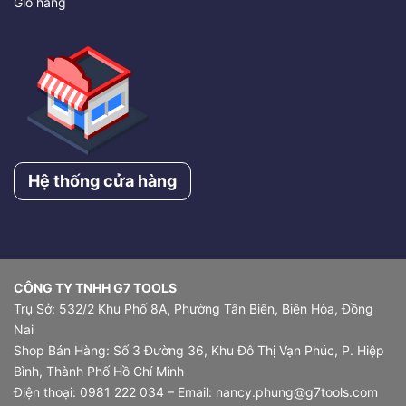
Giỏ hàng
Hệ thống cửa hàng
CÔNG TY TNHH G7 TOOLS
Trụ Sở: 532/2 Khu Phố 8A, Phường Tân Biên, Biên Hòa, Đồng
Nai
Shop Bán Hàng: Số 3 Đường 36, Khu Đô Thị Vạn Phúc, P. Hiệp
Bình, Thành Phố Hồ Chí Minh
Điện thoại: 0981 222 034 – Email: nancy.phung@g7tools.com