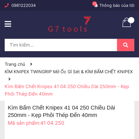
26
0981222034
Thông báo của tôi
Trang chủ
KÌM KNIPEX TWINGRIP Mở Ốc Gỉ Sét & KÌM BẤM CHẾT KNIPEX
Kìm Bấm Chết Knipex 41 04 250 Chiều Dài 250mm - Kẹp
Phôi Thép Đến 40mm
Kìm Bấm Chết Knipex 41 04 250 Chiều Dài
250mm - Kẹp Phôi Thép Đến 40mm
Mã sản phẩm:
41 04 250