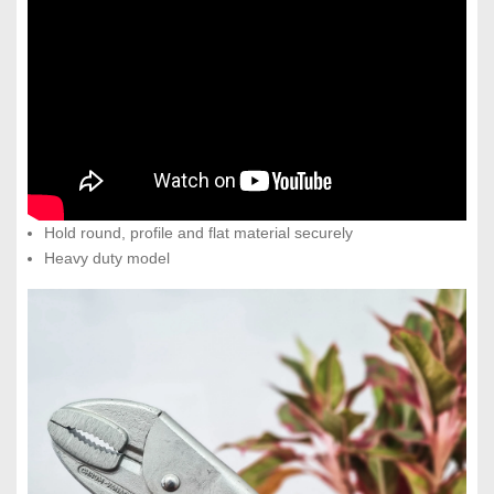
Hold round, profile and flat material securely
Heavy duty model