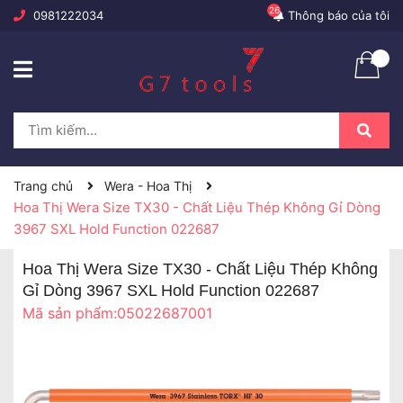
26
0981222034
Thông báo của tôi
Trang chủ
Wera - Hoa Thị
Hoa Thị Wera Size TX30 - Chất Liệu Thép Không Gỉ Dòng
3967 SXL Hold Function 022687
Hoa Thị Wera Size TX30 - Chất Liệu Thép Không
Gỉ Dòng 3967 SXL Hold Function 022687
Mã sản phẩm:
05022687001