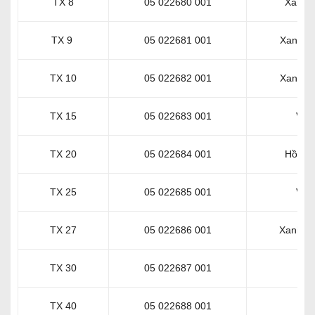
TX 8
05 022680 001
Xanh 
TX 9
05 022681 001
Xanh l
TX 10
05 022682 001
Xanh lá
TX 15
05 022683 001
Vàn
TX 20
05 022684 001
Hồng 
TX 25
05 022685 001
Vàn
TX 27
05 022686 001
Xanh D
TX 30
05 022687 001
Ca
TX 40
05 022688 001
Đỏ