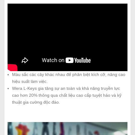
Màu sắc các cây khác nhau để phân biệt kích cỡ, nâng cao
hiệu suất làm việc.
Wera L-Keys gia tăng sự an toàn và khả năng truyền lực
cao hơn 20% thông qua chất liệu cao cấp tuyệt hảo và kỹ
thuật gia cường độc đáo.