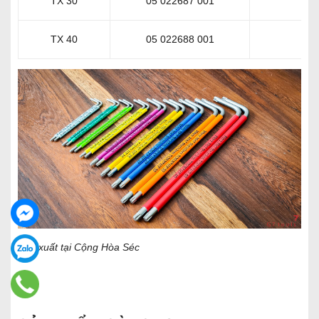
TX 30
05 022687 001
Ca
TX 40
05 022688 001
Đỏ
Sản xuất tại Cộng Hòa Séc