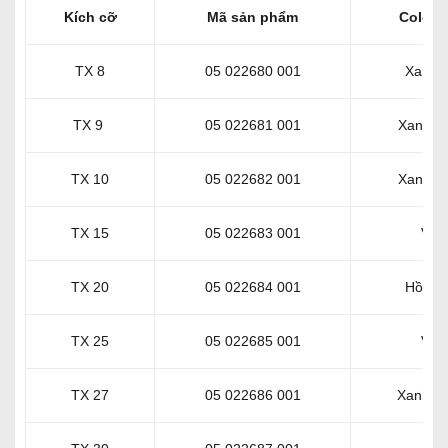
Kích cỡ
Mã sản phẩm
Color 
TX 8
05 022680 001
Xanh 
TX 9
05 022681 001
Xanh l
TX 10
05 022682 001
Xanh lá
TX 15
05 022683 001
Vàn
TX 20
05 022684 001
Hồng 
TX 25
05 022685 001
Vàn
TX 27
05 022686 001
Xanh D