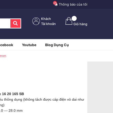
26
Thông báo của tôi
Khách
Tài khoản
Giỏ hàng
acebook
Youtube
Blog Dụng Cụ
28mm
 16 20 165 SB
liệu thông dụng (không tách được cáp điện vỏ dai như
ng)
8.0 — 28.0 mm