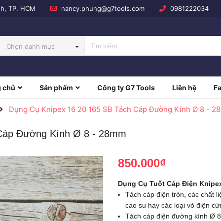
nh, TP. HCM
nancy.phung@g7tools.com
0981222034
Chọn danh mục
 chủ
Sản phẩm
Công ty G7 Tools
Liên hệ
F
NBOW
Dụng Cụ Knipex 16 20 165 SB Tách Cáp Đường Kính Ø 8 - 
 Cáp Đường Kính Ø 8 - 28mm
850.000₫
Dụng Cụ Tuốt Cáp Điện Knipex
Tách cáp điện tròn, các chất 
cao su hay các loại vỏ điện cứ
Tách cáp điện đường kính Ø 