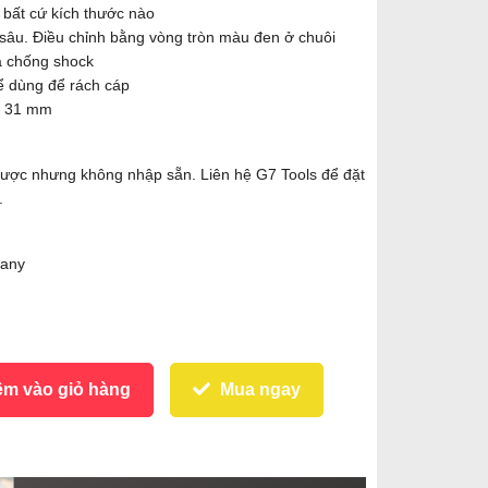
 bất cứ kích thước nào
 sâu. Điều chỉnh bằng vòng tròn màu đen ở chuôi
a chống shock
ể dùng để rách cáp
x 31 mm
 được nhưng không nhập sẵn. Liên hệ G7 Tools để đặt
.
many
m vào giỏ hàng
Mua ngay