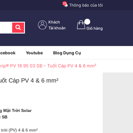
26
Thông báo của tôi
Khách
Tài khoản
Giỏ hàng
acebook
Youtube
Blog Dụng Cụ
rip® PV 16 95 03 SB – Tuốt Cáp PV 4 & 6 mm²
uốt Cáp PV 4 & 6 mm²
 Mặt Trời Solar
3 SB
trời (PV) 4 & 6 mm²