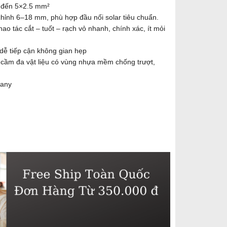
 đến 5×2.5 mm²
chỉnh 6–18 mm, phù hợp đầu nối solar tiêu chuẩn.
hao tác cắt – tuốt – rạch vỏ nhanh, chính xác, ít mỏi
dễ tiếp cận không gian hẹp
y cầm đa vật liệu có vùng nhựa mềm chống trượt,
many