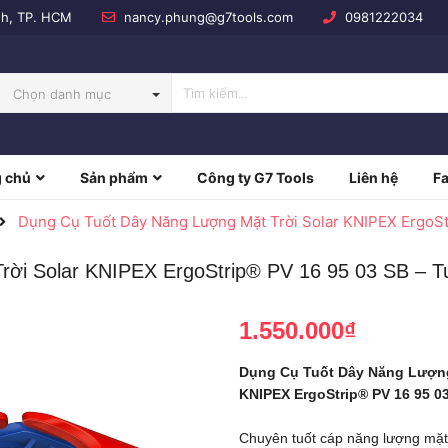
nh, TP. HCM
nancy.phung@g7tools.com
0981222034
Chọn danh mục
 chủ
Sản phẩm
Công ty G7 Tools
Liên hệ
F
NBOW
Dụng Cụ Tuốt Dây Năng Lượng Mặt Trời Solar KNIPEX ErgoSt
rời Solar KNIPEX ErgoStrip® PV 16 95 03 SB – T
1.550.000₫
Dụng Cụ Tuốt Dây Năng Lượng
KNIPEX ErgoStrip® PV 16 95 0
Chuyên tuốt cáp năng lượng mặt 