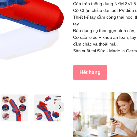
Cáp tròn thông dụng NYM 3×1.5
Cữ Chặn chiều dài tuốt PV điều 
Thiết kế tay cầm công thái học, t
tay
Đầu dụng cụ thon gọn hình côn, 
Cơ cấu lò xo + khóa an toàn, ta
cầm chắc và thoải mái.
Sản xuất tại Đức - Made in Ger
Hết hàng