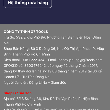
Hệ thống cửa hàng
CÔNG TY TNHH G7 TOOLS
Trụ Sở: 532/2 Khu Phố 8A, Phường Tân Biên, Biên Hòa, Đồng
Nai
Shop Bán Hàng: Số 3 Đường 36, Khu Đô Thị Vạn Phúc, P. Hiệp
Bình, Thành Phố Hồ Chí Minh
Điện thoại: 0981 222 034 – Email: nancy.phung@g7tools.com
GPĐKKD số: 3603476242, cấp ngày 12 tháng 7 năm 2017,
đăng ký thay đổi lần hai ngày 03 tháng 1 năm 2019 tại Sở Kế
Hoạch Đầu Tư Tỉnh Đồng Nai.
Người đại diện: Đặng Li Na – Giám đốc
Shop G7 Sài Gòn
Địa chỉ: Số 3 Đường 36, Khu Đô Thị Vạn Phúc, P. Hiệp Bình,
Thành Phố Hồ Chí Minh
Mở cửa từ thứ 2 - Thứ 6 (9h-18h), thứ 7 làm việc buổi sáng