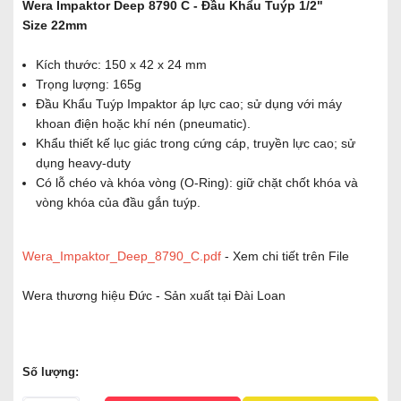
Wera Impaktor Deep 8790 C - Đầu Khẩu Tuýp 1/2"
Size 22mm
Kích thước: 150 x 42 x 24 mm
Trọng lượng: 165g
Đầu Khẩu Tuýp Impaktor áp lực cao; sử dụng với máy
khoan điện hoặc khí nén (pneumatic).
Khẩu thiết kế lục giác trong cứng cáp, truyền lực cao; sử
dụng heavy-duty
Có lỗ chéo và khóa vòng (O-Ring): giữ chặt chốt khóa và
vòng khóa của đầu gắn tuýp.
Wera_Impaktor_Deep_8790_C.pdf
- Xem chi tiết trên File
Wera thương hiệu Đức - Sản xuất tại Đài Loan
Số lượng: