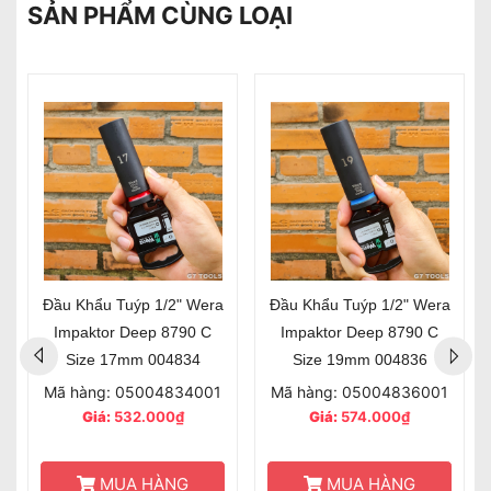
SẢN PHẨM CÙNG LOẠI
Đầu Khẩu Tuýp 1/2" Wera
Đầu Khẩu Tuýp 1/2" Wera
Impaktor Deep 8790 C
Impaktor Deep 8790 C
Size 17mm 004834
Size 19mm 004836
Mã hàng: 05004834001
Mã hàng: 05004836001
Giá:
532.000₫
Giá:
574.000₫
MUA HÀNG
MUA HÀNG