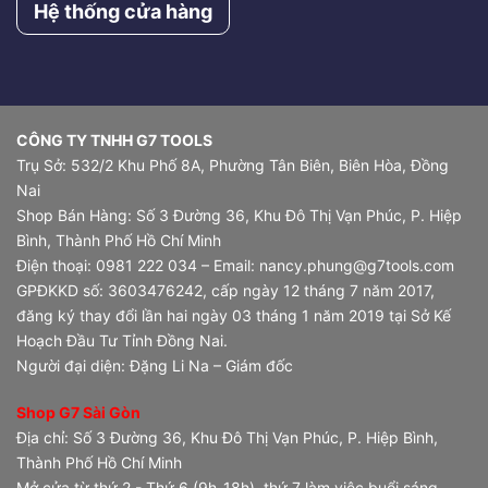
Hệ thống cửa hàng
CÔNG TY TNHH G7 TOOLS
Trụ Sở: 532/2 Khu Phố 8A, Phường Tân Biên, Biên Hòa, Đồng
Nai
Shop Bán Hàng: Số 3 Đường 36, Khu Đô Thị Vạn Phúc, P. Hiệp
Bình, Thành Phố Hồ Chí Minh
Điện thoại: 0981 222 034 – Email: nancy.phung@g7tools.com
GPĐKKD số: 3603476242, cấp ngày 12 tháng 7 năm 2017,
đăng ký thay đổi lần hai ngày 03 tháng 1 năm 2019 tại Sở Kế
Hoạch Đầu Tư Tỉnh Đồng Nai.
Người đại diện: Đặng Li Na – Giám đốc
Shop G7 Sài Gòn
Địa chỉ: Số 3 Đường 36, Khu Đô Thị Vạn Phúc, P. Hiệp Bình,
Thành Phố Hồ Chí Minh
Mở cửa từ thứ 2 - Thứ 6 (9h-18h), thứ 7 làm việc buổi sáng