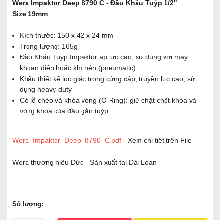
Wera Impaktor Deep 8790 C - Đầu Khẩu Tuýp 1/2"
Size 19mm
Kích thước: 150 x 42 x 24 mm
Trọng lượng: 165g
Đầu Khẩu Tuýp Impaktor áp lực cao; sử dụng với máy
khoan điện hoặc khí nén (pneumatic).
Khẩu thiết kế lục giác trong cứng cáp, truyền lực cao; sử
dụng heavy-duty
Có lỗ chéo và khóa vòng (O-Ring): giữ chặt chốt khóa và
vòng khóa của đầu gắn tuýp.
Wera_Impaktor_Deep_8790_C.pdf
- Xem chi tiết trên File
Wera thương hiệu Đức - Sản xuất tại Đài Loan
Số lượng: