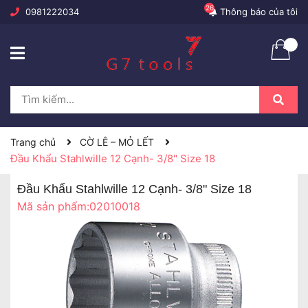
26
0981222034
Thông báo của tôi
Trang chủ
CỜ LÊ – MỎ LẾT
Đầu Khẩu Stahlwille 12 Cạnh- 3/8" Size 18
Đầu Khẩu Stahlwille 12 Cạnh- 3/8" Size 18
Mã sản phẩm:
02010018