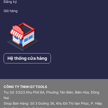
Đăng ký
Giỏ hàng
Hệ thống cửa hàng
CÔNG TY TNHH G7 TOOLS
Trụ Sở: 532/2 Khu Phố 8A, Phường Tân Biên, Biên Hòa, Đồng
Nai
Shop Bán Hàng: Số 3 Đường 36, Khu Đô Thị Vạn Phúc, P. Hiệp