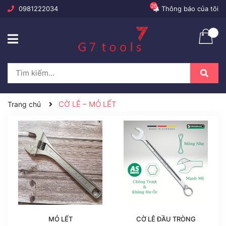
26
0981222034
Thông báo của tôi
CỜ LÊ – MỎ LẾT
Trang chủ
MỎ LẾT
CỜ LÊ ĐẦU TRÒNG