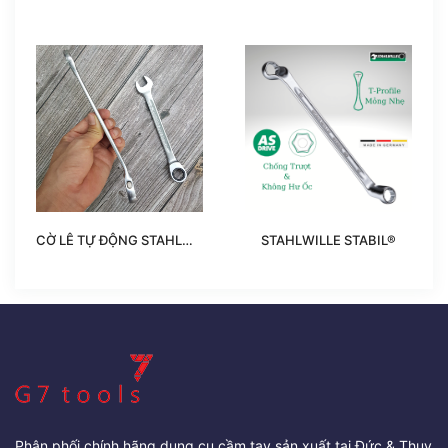
CỜ LÊ TỰ ĐỘNG STAHLWILLE
STAHLWILLE STABIL®
Phân phối chính hãng dụng cụ cầm tay sản xuất tại Đức & Thụy