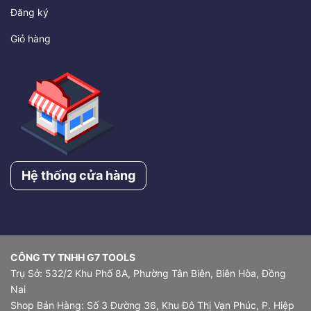
Đăng ký
Giỏ hàng
Hệ thống cửa hàng
CÔNG TY TNHH G7 TOOLS
Trụ Sở: 532/2 Khu Phố 8A, Phường Tân Biên, Biên Hòa, Đồng
Nai
Shop Bán Hàng: Số 3 Đường 36, Khu Đô Thị Vạn Phúc, P. Hiệp