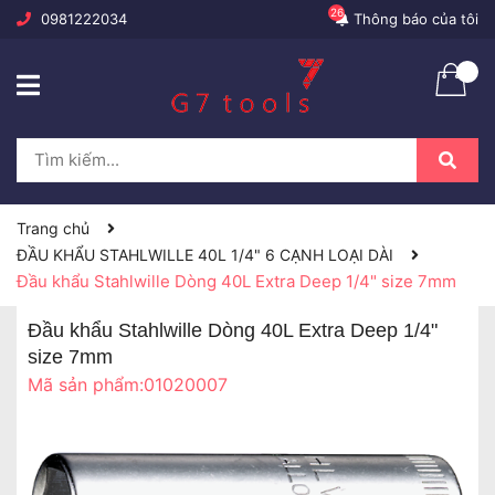
26
0981222034
Thông báo của tôi
Trang chủ
ĐẦU KHẨU STAHLWILLE 40L 1/4" 6 CẠNH LOẠI DÀI
Đầu khẩu Stahlwille Dòng 40L Extra Deep 1/4" size 7mm
Đầu khẩu Stahlwille Dòng 40L Extra Deep 1/4"
size 7mm
Mã sản phẩm:
01020007