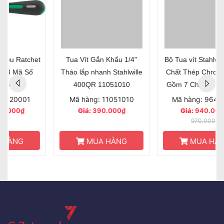
Tua Vít Gắn Khẩu 1/4"
Bộ Tua vít Stahlwille 4698
Tháo lắp nhanh Stahlwille
Chất Thép Chrome Alloy
400QR 11051010
Gồm 7 Chi Tiết - Mã sản
phẩm: 96469112
Mã hàng: 11051010
Mã hàng: 96469112
Giá:
390.000₫
Giá:
940.000₫
970.000₫
MUA HÀNG
MUA HÀNG