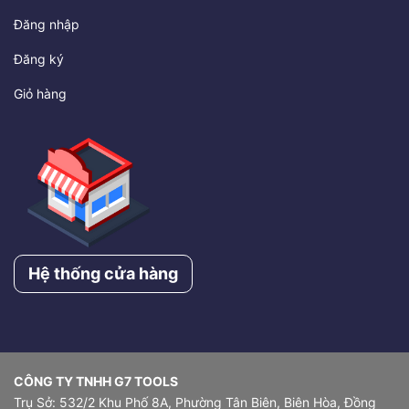
Đăng nhập
Đăng ký
Giỏ hàng
Hệ thống cửa hàng
CÔNG TY TNHH G7 TOOLS
Trụ Sở: 532/2 Khu Phố 8A, Phường Tân Biên, Biên Hòa, Đồng