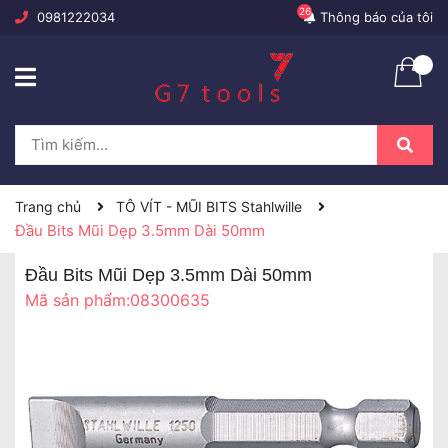
26
0981222034
Thông báo của tôi
Trang chủ
TÔ VÍT - MŨI BITS Stahlwille
Đầu Bits Mũi Dẹp 3.5mm Dài 50mm
Đầu Bits Mũi Dẹp 3.5mm Dài 50mm
Mã sản phẩm:
08300635