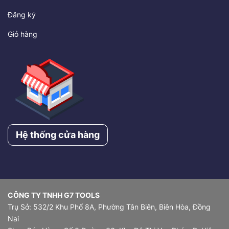
Đăng ký
Giỏ hàng
Hệ thống cửa hàng
CÔNG TY TNHH G7 TOOLS
Trụ Sở: 532/2 Khu Phố 8A, Phường Tân Biên, Biên Hòa, Đồng
Nai