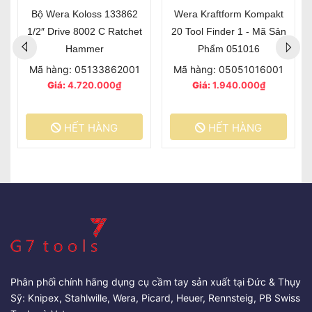
Bộ Wera Koloss 133862
Wera Kraftform Kompakt
1/2″ Drive 8002 C Ratchet
20 Tool Finder 1 - Mã Sản
Hammer
Phẩm 051016
Mã hàng: 05133862001
Mã hàng: 05051016001
Giá:
4.720.000₫
Giá:
1.940.000₫
HẾT HÀNG
HẾT HÀNG
Phân phối chính hãng dụng cụ cầm tay sản xuất tại Đức & Thụy
Sỹ: Knipex, Stahlwille, Wera, Picard, Heuer, Rennsteig, PB Swiss