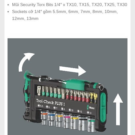
Mũi Security Torx Bits 1/4″ x TX10, TX15, TX20, TX25, TX30
Sockets cỡ 1/4″ gồm 5.5mm, 6mm, 7mm, 8mm, 10mm,
12mm, 13mm