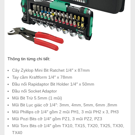
Thông tin từng chi tiết:
Cây Zyklop Mini Bit Ratchet 1/4″ x 87mm
Tay cầm Kraftform 1/4″ x 78mm
Đầu nối Rapidaptor Bit Holder 1/4″ x 50mm
Đầu nối Socket Adaptor
Mũi Bit Trừ 5.5mm (1 mũi)
Mũi Bit Lục giác cỡ 1/4″: 3mm, 4mm, 5mm, 6mm ,8mm
Mũi Phillips cỡ 1/4″ gồm 2 mũi PH1, 3 mũi PH2 x 3, PH3
Mũi Pozi Bits cỡ 1/4″ gồm PZ1, 3 mũi PZ2, PZ3
Mũi Torx Bits cỡ 1/4″ gồm TX10, TX15, TX20, TX25, TX30,
TX40