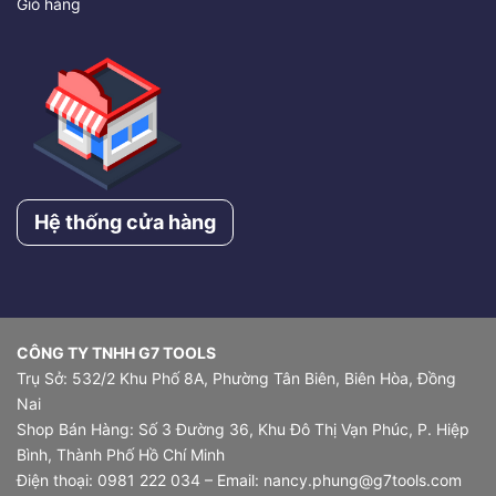
Giỏ hàng
Hệ thống cửa hàng
CÔNG TY TNHH G7 TOOLS
Trụ Sở: 532/2 Khu Phố 8A, Phường Tân Biên, Biên Hòa, Đồng
Nai
Shop Bán Hàng: Số 3 Đường 36, Khu Đô Thị Vạn Phúc, P. Hiệp
Bình, Thành Phố Hồ Chí Minh
Điện thoại: 0981 222 034 – Email: nancy.phung@g7tools.com