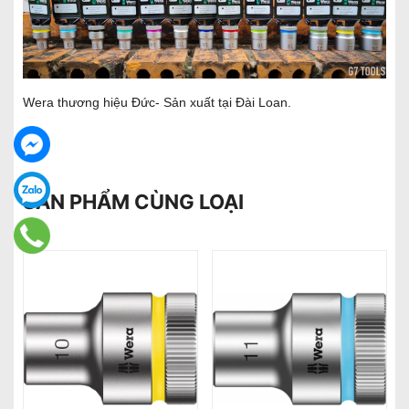
Wera thương hiệu Đức- Sản xuất tại Đài Loan.
SẢN PHẨM CÙNG LOẠI