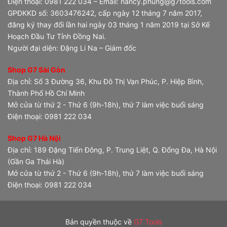
Điện thoại: 0981 222 034 – Email: nancy.phung@g7tools.com
GPĐKKD số: 3603476242, cấp ngày 12 tháng 7 năm 2017,
đăng ký thay đổi lần hai ngày 03 tháng 1 năm 2019 tại Sở Kế
Hoạch Đầu Tư Tỉnh Đồng Nai.
Người đại diện: Đặng Li Na – Giám đốc
Shop G7 Sài Gòn
Địa chỉ: Số 3 Đường 36, Khu Đô Thị Vạn Phúc, P. Hiệp Bình,
Thành Phố Hồ Chí Minh
Mở cửa từ thứ 2 - Thứ 6 (9h-18h), thứ 7 làm việc buổi sáng
Điện thoại: 0981 222 034
Shop G7 Hà Nội
Địa chỉ: 189 Đặng Tiến Đông, P. Trung Liệt, Q. Đống Đa, Hà Nội
(Gần Ga Thái Hà)
Mở cửa từ thứ 2 - Thứ 6 (9h-18h), thứ 7 làm việc buổi sáng
Điện thoại: 0981 222 034
Bản quyền thuộc về
G7 Tools