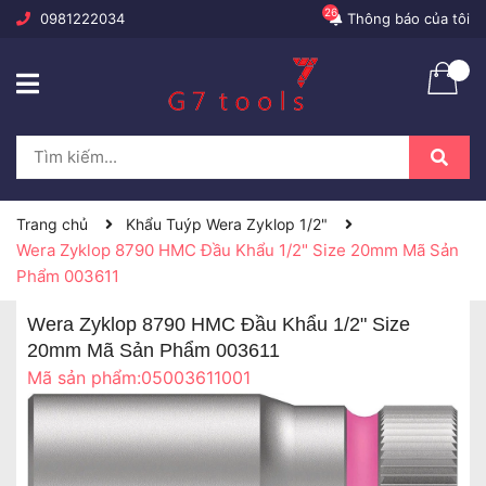
26
0981222034
Thông báo của tôi
Trang chủ
Khẩu Tuýp Wera Zyklop 1/2"
Wera Zyklop 8790 HMC Đầu Khẩu 1/2" Size 20mm Mã Sản
Phẩm 003611
Wera Zyklop 8790 HMC Đầu Khẩu 1/2" Size
20mm Mã Sản Phẩm 003611
Mã sản phẩm:
05003611001