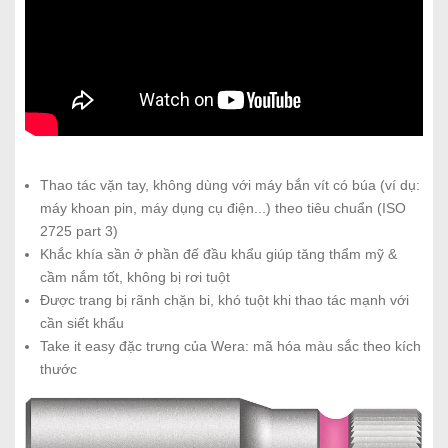
Thao tác vặn tay, không dùng với máy bắn vít có búa (ví dụ:
máy khoan pin, máy dụng cụ điện...) theo tiêu chuẩn (ISO
2725 part 3)
Khắc khía sần ở phần đế đầu khẩu giúp tăng thẩm mỹ &
cầm nắm tốt, không bị rơi tuột
Được trang bị rãnh chặn bi, khó tuột khi thao tác mạnh với
cần siết khẩu
Take it easy đặc trưng của Wera: mã hóa màu sắc theo kích
thước