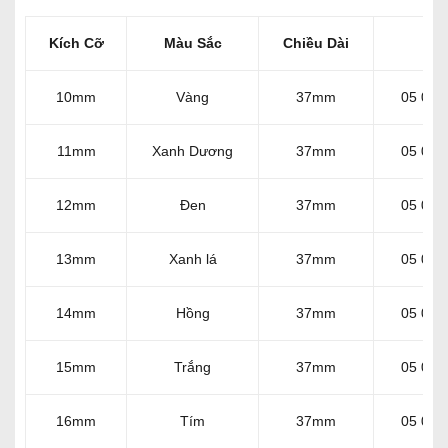
Kích Cỡ
Màu Sắc
Chiều Dài
Mã
10mm
Vàng
37mm
05 003
11mm
Xanh Dương
37mm
05 003
12mm
Đen
37mm
05 003
13mm
Xanh lá
37mm
05 003
14mm
Hồng
37mm
05 003
15mm
Trắng
37mm
05 003
16mm
Tím
37mm
05 003