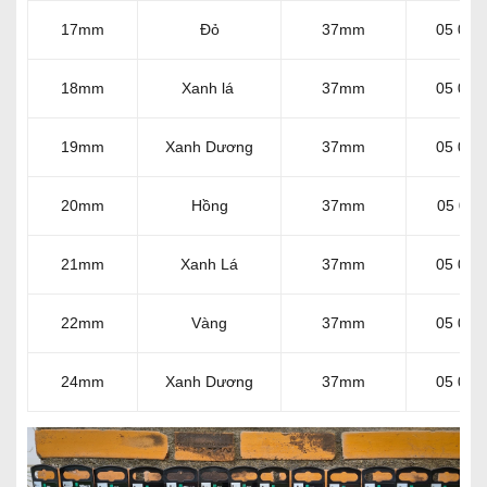
17mm
Đỏ
37mm
05 003
18mm
Xanh lá
37mm
05 003
19mm
Xanh Dương
37mm
05 003
20mm
Hồng
37mm
05 003
21mm
Xanh Lá
37mm
05 003
22mm
Vàng
37mm
05 003
24mm
Xanh Dương
37mm
05 003