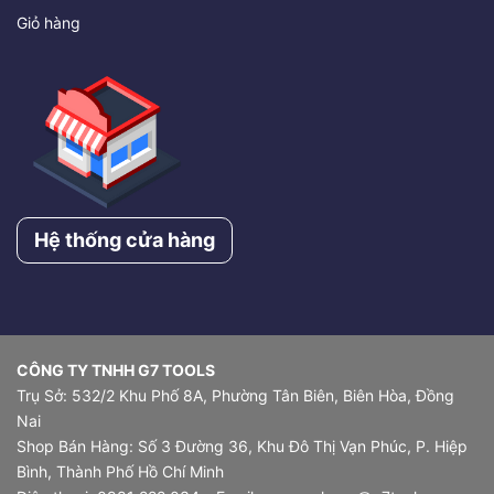
Giỏ hàng
Hệ thống cửa hàng
CÔNG TY TNHH G7 TOOLS
Trụ Sở: 532/2 Khu Phố 8A, Phường Tân Biên, Biên Hòa, Đồng
Nai
Shop Bán Hàng: Số 3 Đường 36, Khu Đô Thị Vạn Phúc, P. Hiệp
Bình, Thành Phố Hồ Chí Minh