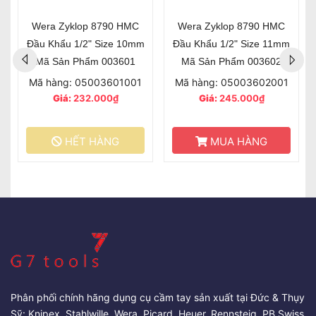
Wera Zyklop 8790 HMC
Wera Zyklop 8790 HMC
Đầu Khẩu 1/2" Size 10mm
Đầu Khẩu 1/2" Size 11mm
Mã Sản Phẩm 003601
Mã Sản Phẩm 003602
Mã hàng: 05003601001
Mã hàng: 05003602001
Giá:
232.000₫
Giá:
245.000₫
HẾT HÀNG
MUA HÀNG
Phân phối chính hãng dụng cụ cầm tay sản xuất tại Đức & Thụy
Sỹ: Knipex, Stahlwille, Wera, Picard, Heuer, Rennsteig, PB Swiss