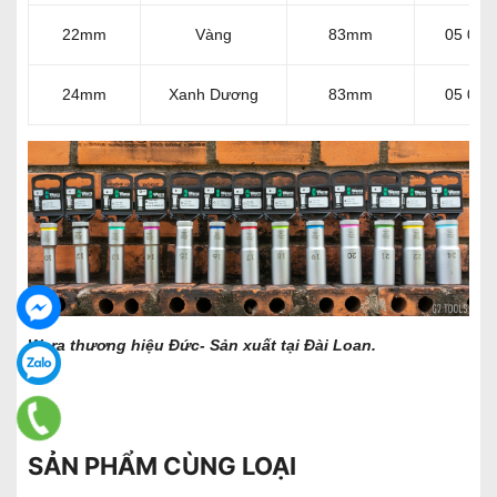
22mm
Vàng
83mm
05 004
24mm
Xanh Dương
83mm
05 004
Wera thương hiệu Đức- Sản xuất tại Đài Loan.
SẢN PHẨM CÙNG LOẠI