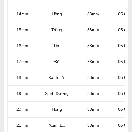
14mm
Hồng
83mm
05 004
15mm
Trắng
83mm
05 004
16mm
Tím
83mm
05 004
17mm
Đỏ
83mm
05 004
18mm
Xanh Lá
83mm
05 004
19mm
Xanh Dương
83mm
05 004
20mm
Hồng
83mm
05 004
21mm
Xanh Lá
83mm
05 004