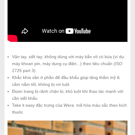
Vặn tay, siết tay; không dùng với máy bắn vít có búa (ví dụ:
máy khoan pin, máy dụng cụ điện...) theo tiêu chuẩn (ISO
2725 part 3)
Khắc khía sần ở phần đế đầu khẩu giúp tăng thẩm mỹ &
cầm nắm tốt, không bị rơi tuột
Được trang bị rãnh chặn bi, khó tuột khi thao tác mạnh với
cần siết khẩu
Take it easy đặc trưng của Wera: mã hóa màu sắc theo kích
thước