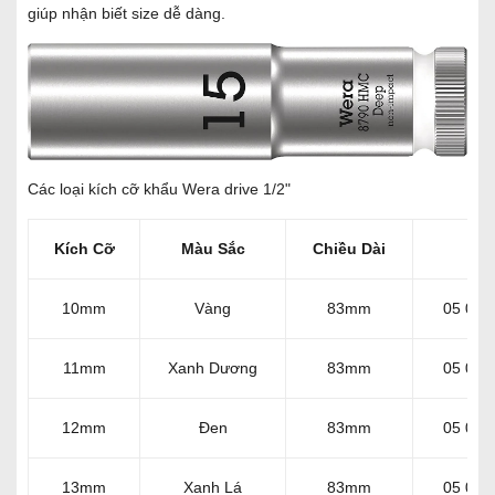
giúp nhận biết size dễ dàng.
Các loại kích cỡ khẩu Wera drive 1/2"
Kích Cỡ
Màu Sắc
Chiều Dài
Mã
10mm
Vàng
83mm
05 004
11mm
Xanh Dương
83mm
05 004
12mm
Đen
83mm
05 004
13mm
Xanh Lá
83mm
05 004