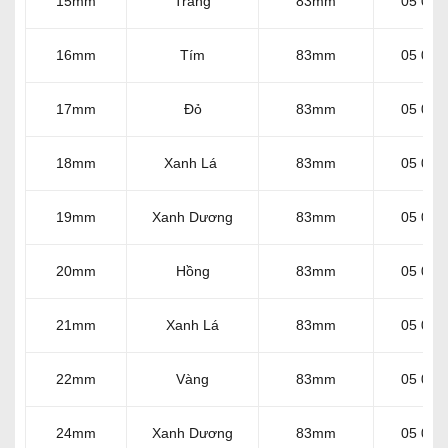
15mm
Trắng
83mm
05 004
16mm
Tím
83mm
05 004
17mm
Đỏ
83mm
05 004
18mm
Xanh Lá
83mm
05 004
19mm
Xanh Dương
83mm
05 004
20mm
Hồng
83mm
05 004
21mm
Xanh Lá
83mm
05 004
22mm
Vàng
83mm
05 004
24mm
Xanh Dương
83mm
05 004