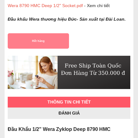
Wera 8790 HMC Deep 1/2" Socket.pdf
- Xem chi tiết
Đầu khẩu Wera thương hiệu Đức- Sản xuất tại Đài Loan.
Hết hàng
THÔNG TIN CHI TIẾT
ĐÁNH GIÁ
Đầu Khẩu 1/2" Wera Zyklop Deep 8790 HMC