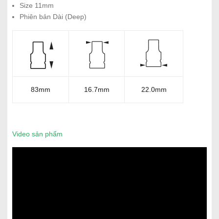
Size 11mm
Phiên bản Dài (Deep)
83mm
16.7mm
22.0mm
Video sản phẩm