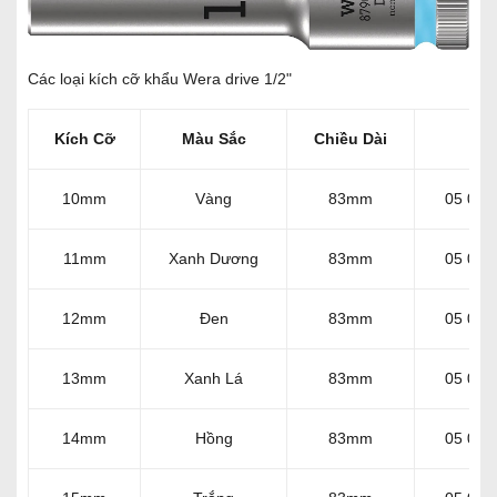
Các loại kích cỡ khẩu Wera drive 1/2"
Kích Cỡ
Màu Sắc
Chiều Dài
Mã
10mm
Vàng
83mm
05 004
11mm
Xanh Dương
83mm
05 004
12mm
Đen
83mm
05 004
13mm
Xanh Lá
83mm
05 004
14mm
Hồng
83mm
05 004