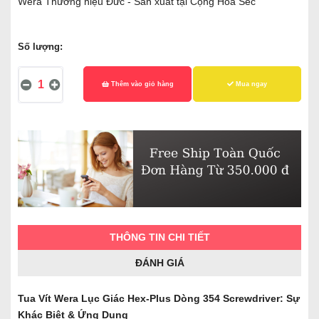
Wera Thương hiệu Đức - Sản xuất tại Cộng Hòa Séc
Số lượng:
Thêm vào giỏ hàng
Mua ngay
THÔNG TIN CHI TIẾT
ĐÁNH GIÁ
Tua Vít Wera Lục Giác Hex-Plus Dòng 354 Screwdriver: Sự
Khác Biệt & Ứng Dụng