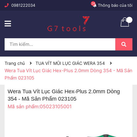
26
0981222034
Thông báo của tôi
Trang chủ
TUA VÍT MŨI LỤC GIÁC WERA 354
Wera Tua Vít Lục Giác Hex-Plus 2.0mm Dòng 354 - Mã Sản
Phẩm 023105
Wera Tua Vít Lục Giác Hex-Plus 2.0mm Dòng
354 - Mã Sản Phẩm 023105
Mã sản phẩm:
05023105001