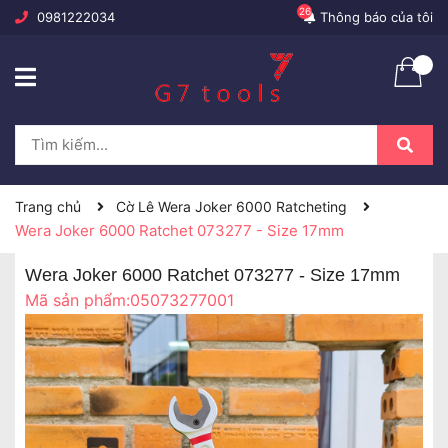
26
0981222034
Thông báo của tôi
Trang chủ
Cờ Lê Wera Joker 6000 Ratcheting
Wera Joker 6000 Ratchet 073277 - Size 17mm
Wera Joker 6000 Ratchet 073277 - Size 17mm
Mã sản phẩm:
05073277001