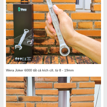
Wera Joker 6000 tất cả kích cỡ, từ 8 - 19mm