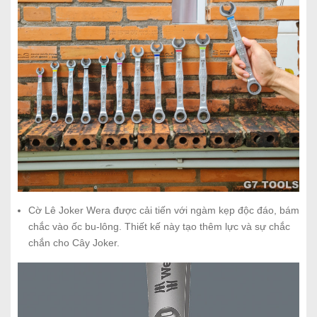
Cờ Lê Joker Wera được cải tiến với ngàm kẹp độc đáo, bám
chắc vào ốc bu-lông. Thiết kế này tạo thêm lực và sự chắc
chắn cho Cây Joker.