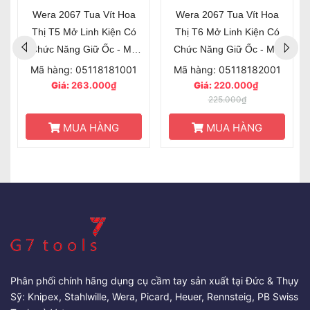
Wera 2067 Tua Vít Hoa
Wera 2067 Tua Vít Hoa
Thị T5 Mở Linh Kiện Có
Thị T6 Mở Linh Kiện Có
Chức Năng Giữ Ốc - Mã
Chức Năng Giữ Ốc - Mã
Sản Phẩm 118181
Sản Phẩm 118182
Mã hàng: 05118181001
Mã hàng: 05118182001
Giá:
263.000₫
Giá:
220.000₫
225.000₫
MUA HÀNG
MUA HÀNG
Phân phối chính hãng dụng cụ cầm tay sản xuất tại Đức & Thụy
Sỹ: Knipex, Stahlwille, Wera, Picard, Heuer, Rennsteig, PB Swiss