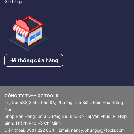
Giỏ hàng
Hệ thống cửa hàng
CÔNG TY TNHH G7 TOOLS
Trụ Sở: 532/2 Khu Phố 8A, Phường Tân Biên, Biên Hòa, Đồng
Nai
Shop Bán Hàng: Số 3 Đường 36, Khu Đô Thị Vạn Phúc, P. Hiệp
Bình, Thành Phố Hồ Chí Minh
Điện thoại: 0981 222 034 – Email: nancy.phung@g7tools.com