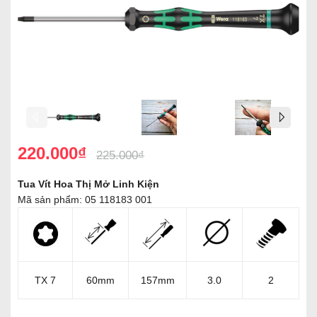
220.000₫
225.000₫
Tua Vít Hoa Thị Mở Linh Kiện
Mã sản phẩm: 05 118183 001
TX 7
60mm
157mm
3.0
2