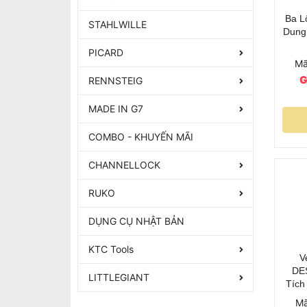
Ba L
STAHLWILLE
Dung 
PICARD
Mã
G
RENNSTEIG
MADE IN G7
COMBO - KHUYẾN MÃI
CHANNELLOCK
RUKO
DỤNG CỤ NHẬT BẢN
KTC Tools
V
DE
LITTLEGIANT
Tích
Mã