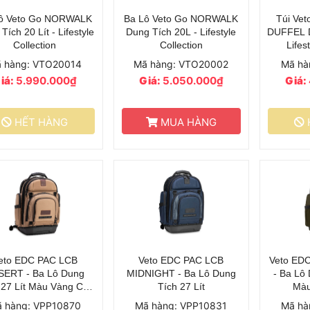
ô Veto Go NORWALK
Ba Lô Veto Go NORWALK
Túi Ve
Tích 20 Lít - Lifestyle
Dung Tích 20L - Lifestyle
DUFFEL D
Collection
Collection
Lifes
 hàng: VTO20014
Mã hàng: VTO20002
Mã hà
iá:
5.990.000₫
Giá:
5.050.000₫
Giá:
HẾT HÀNG
MUA HÀNG
eto EDC PAC LCB
Veto EDC PAC LCB
Veto ED
SERT - Ba Lô Dung
MIDNIGHT - Ba Lô Dung
- Ba Lô 
 27 Lít Màu Vàng Cát
Tích 27 Lít
Màu
Sa Mạc
 hàng: VPP10870
Mã hàng: VPP10831
Mã hà