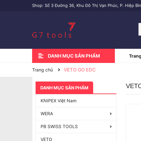
Shop: Số 3 Đường 36, Khu Đô Thị Vạn Phúc, P. Hiệp Bì
DANH MỤC SẢN PHẨM
Trang
KTC TOOLS
DỤNG CỤ NHẬT BẢN
COMBO - KHUYẾN MÃI
MADE IN G7
THANG DARK HORSE
PHỤ KIỆN LITTLEGIANT
THANG VELOCITY
THANG EPIC
KHẨU SOCKET - CẦN SIẾT 1/4"
KHẨU SOCKET - CẦN SIẾT 3/8"
KHẨU SOCKET - CẦN SIẾT 1/2"
BÚA - TUA VÍT
DỤNG CỤ CẮT ỐNG
TỦ DỤNG CỤ
CẦN SIẾT LỰC
THANH CHỮ T
SOCKET BITS
MÁY HƠI
CỜ LÊ
MŨI KHOAN GỖ
MŨI KHOAN TÍM
KÌM ĐA NĂNG
KÌM MŨI NHỌN
KÌM TUỐT CÁP
KÌM MỎ QUẠ
DỤNG CỤ CHANNELLOCK
KÌM CẮT
KHUYẾN MÃI - MUA COMBO
BÚA & RÌU PICARD
VETO PRO PAC
DŨA DICK (ĐỨC)
HEUER (ĐỨC)
RUKO (ĐỨC)
PB SWISS TOOLS
CHỐT ĐỘT - LẤY DẤU
BẤM COS - TÁCH DÂY
KÌM NƯỚC
KNIPEX VIỆT NAM
BÚA ĐINH - BÚA TẠ
RÌU CHẺ CÁN DA
BÚA GÒ - HÀN
BÚA CÁN NHỰA
DỤNG CỤ PICARD
BÚA CÁN DA
BÚA - ĐỤC - LẤY DẤU
LỤC GIÁC - HOA THỊ PB
TUA VÍT PB SWISS TOOLS
TUA VÍT THAY MŨI BITS
TUA VÍT MỞ LINH KIỆN
ĐẦU BITS PB SWISS TOOLS
DỤNG CỤ PB SWISS TOOLS
CLICK COMPACT NEW 2022
TUA VÍT CÁCH ĐIỆN
TUA VÍT RAI
TUA VÍT ĐÓNG
THANH CHỮ T
Xem thêm
KTC Tools
DỤNG CỤ NHẬT BẢN
COMBO - KHUYẾN MÃI
MADE IN G7
PB SWISS TOOLS
KNIPEX Việt Nam
VETO GO EDC
Trang chủ
VET
DANH MỤC SẢN PHẨM
KNIPEX Việt Nam
WERA
PB SWISS TOOLS
VETO