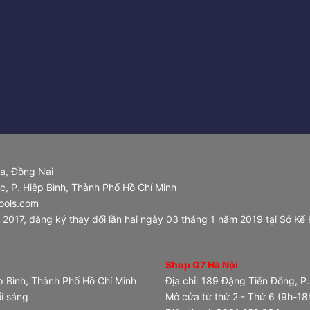
òa, Đồng Nai
, P. Hiệp Bình, Thành Phố Hồ Chí Minh
ools.com
17, đăng ký thay đổi lần hai ngày 03 tháng 1 năm 2019 tại Sở Kế
Shop G7 Hà Nội
ệp Bình, Thành Phố Hồ Chí Minh
Địa chỉ: 189 Đặng Tiến Đông, P.
ổi sáng
Mở cửa từ thứ 2 - Thứ 6 (9h-18h