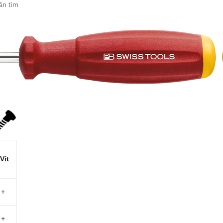
cần tìm
p
Vít
 +
 +