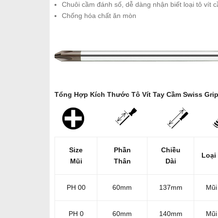
Chuôi cầm đánh số, dễ dàng nhận biết loại tô vít 
Chống hóa chất ăn mòn
Tổng Hợp Kích Thước Tô Vít Tay Cầm Swiss Gri
Size
Phần
Chiều
Loại 
Mũi
Thân
Dài
PH 00
60mm
137mm
Mũi
PH 0
60mm
140mm
Mũi