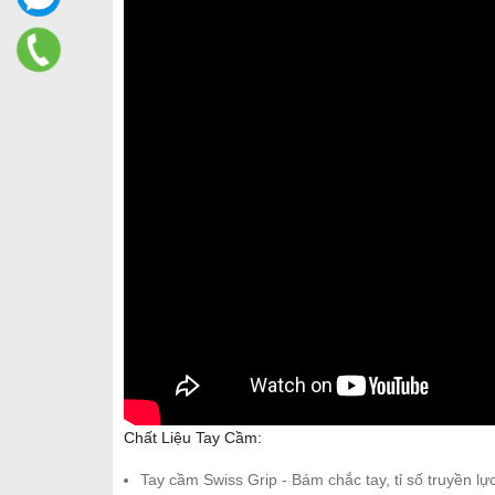
Chất Liệu Tay Cầm:
Tay cầm Swiss Grip - Bám chắc tay, tỉ số truyền l