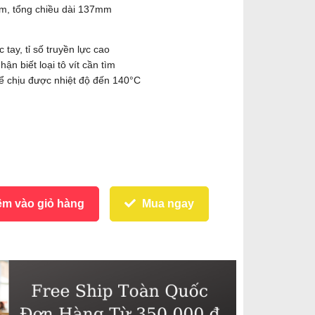
mm, tổng chiều dài 137mm
tay, tỉ số truyền lực cao
n biết loại tô vít cần tìm
ể chịu được nhiệt độ đến 140°C
m vào giỏ hàng
Mua ngay