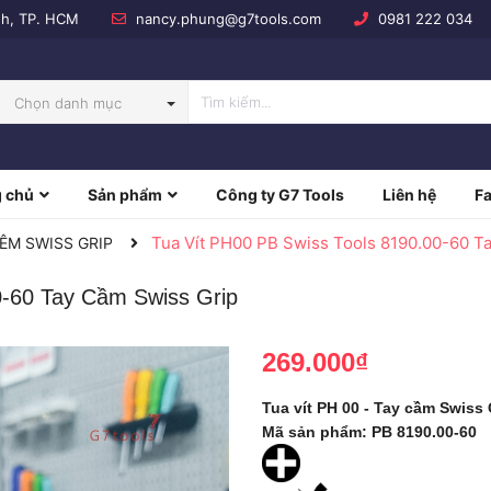
nh, TP. HCM
nancy.phung@g7tools.com
0981 222 034
Chọn danh mục
 chủ
Sản phẩm
Công ty G7 Tools
Liên hệ
F
NBOW
Tua Vít PH00 PB Swiss Tools 8190.00-60 T
 ÊM SWISS GRIP
0-60 Tay Cầm Swiss Grip
269.000₫
Tua vít PH 00 - Tay cầm Swiss
Mã sản phẩm: PB 8190.00-60