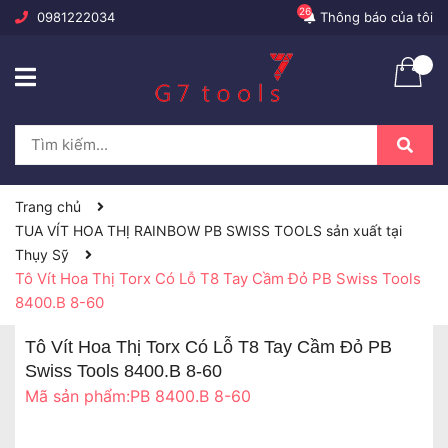
26
0981222034
Thông báo của tôi
Trang chủ
TUA VÍT HOA THỊ RAINBOW PB SWISS TOOLS sản xuất tại
Thụy Sỹ
Tô Vít Hoa Thị Torx Có Lỗ T8 Tay Cầm Đỏ PB Swiss Tools
8400.B 8-60
Tô Vít Hoa Thị Torx Có Lỗ T8 Tay Cầm Đỏ PB
Swiss Tools 8400.B 8-60
Mã sản phẩm:
PB 8400.B 8-60