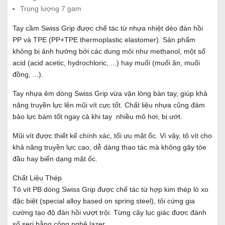
Trọng lượng 7 gam
Tay cầm Swiss Grip được chế tác từ nhựa nhiệt dẻo đàn hồi
PP và TPE (PP+TPE thermoplastic elastomer). Sản phẩm
không bị ảnh hưởng bởi các dung môi như methanol, một số
acid (acid acetic, hydrochloric, ...) hay muối (muối ăn, muối
đồng, ...).
Tay nhựa êm dòng Swiss Grip vừa vặn lòng bàn tay, giúp khả
năng truyền lực lên mũi vít cực tốt. Chất liệu nhựa cũng đảm
bảo lực bám tốt ngay cả khi tay nhiều mô hơi, bị ướt.
Mũi vít được thiết kế chính xác, tối ưu mặt ốc. Vì vậy, tô vít cho
khả năng truyền lực cao, dễ dàng thao tác mà không gây tòe
đầu hay biến dạng mặt ốc.
Chất Liệu Thép
Tô vít PB dòng Swiss Grip được chế tác từ hợp kim thép lò xo
đặc biệt (special alloy based on spring steel), tôi cứng gia
cường tạo độ đàn hồi vượt trội. Từng cây lục giác được đánh
số seri bằng công nghệ lazer.