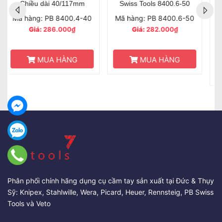
60/140mm PB Swiss Tools
70/160mm PB Swiss Tools
PB 8400.8-60 LG
8400.10-70 YG
Mã hàng: PB 8400.8-60
Mã hàng: PB 8400.10-70
LG
YG
Giá:
316.000₫
Giá:
332.000₫
HẾT HÀNG
MUA HÀNG
Phân phối chính hãng dụng cụ cầm tay sản xuất tại Đức & Thụy
Sỹ: Knipex, Stahlwille, Wera, Picard, Heuer, Rennsteig, PB Swiss
Tools và Veto