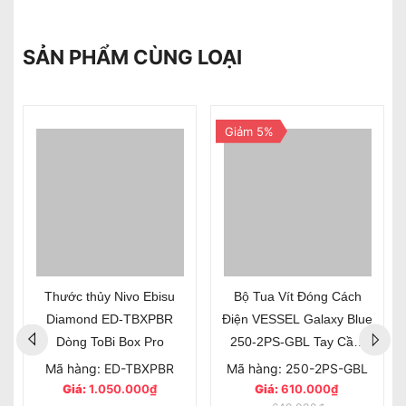
SẢN PHẨM CÙNG LOẠI
Giảm 5%
Thước thủy Nivo Ebisu
Bộ Tua Vít Đóng Cách
Diamond ED-TBXPBR
Điện VESSEL Galaxy Blue
Dòng ToBi Box Pro
250-2PS-GBL Tay Cầm
BallGrip Gồm 2 cây Đầu
Mã hàng: ED-TBXPBR
Mã hàng: 250-2PS-GBL
PH2 Và Đầu Dẹp 6mm
Giá:
1.050.000₫
Giá:
610.000₫