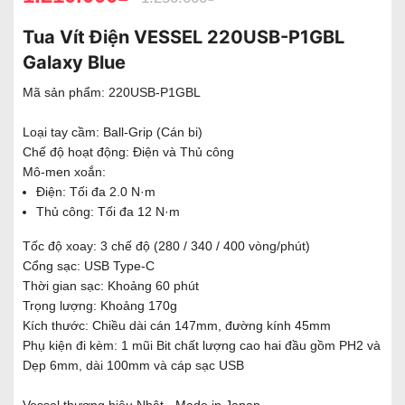
Tua Vít Điện VESSEL 220USB-P1GBL
Galaxy Blue
Mã sản phẩm: 220USB-P1GBL
Loại tay cầm: Ball-Grip (Cán bi)
Chế độ hoạt động: Điện và Thủ công
Mô-men xoắn:
Điện: Tối đa 2.0 N·m
Thủ công: Tối đa 12 N·m
Tốc độ xoay: 3 chế độ (280 / 340 / 400 vòng/phút)
Cổng sạc: USB Type-C
Thời gian sạc: Khoảng 60 phút
Trọng lượng: Khoảng 170g
Kích thước: Chiều dài cán 147mm, đường kính 45mm
Phụ kiện đi kèm: 1 mũi Bit chất lượng cao hai đầu gồm PH2 và
Dẹp 6mm, dài 100mm và cáp sạc USB
Vessel thương hiệu Nhật - Made in Japan