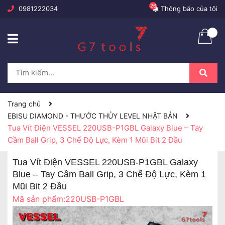
26
0981222034
Thông báo của tôi
Trang chủ
EBISU DIAMOND - THƯỚC THỦY LEVEL NHẬT BẢN
Tua Vít Điện VESSEL 220USB-P1GBL Galaxy Blue – Tay
Cầm Ball Grip, 3 Chế Độ Lực, Kèm 1 Mũi Bit 2 Đầu
Tua Vít Điện VESSEL 220USB-P1GBL Galaxy
Blue – Tay Cầm Ball Grip, 3 Chế Độ Lực, Kèm 1
Mũi Bit 2 Đầu
Mã sản phẩm:
220USB-P1GBL