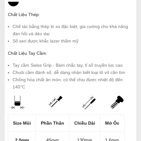
Chất Liệu Thép:
Chế tác bằng thép lò xo đặc biệt, gia cường cho khả năng
đàn hồi và dẻo dai
Số seri được khắc lazer thẩm mỹ
Chất Liệu Tay Cầm:
Tay cầm Swiss Grip - Bám chắc tay, tỉ số truyền lực cao
Chuôi cầm đánh số, dễ dàng nhận biết loại tô vít cần tìm
Chống hóa chất ăn mòn, có thể chịu được nhiệt độ đến
140°C
Size Mũi
Phần Thân
Chiều Dài
Mở Ốc
2.0mm
45mm
130mm
1.6mm