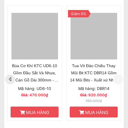
Giảm 6%
Búa Cơ Khí KTC UD6-10
Tua Vít Đảo Chiều Thay
Gồm Đầu Sắt Và Nhựa,
Mũi Bit KTC DBR14 Gồm
Cán Gỗ Dài 300mm -
14 Mũi Bits - Xuất xứ Nhật
Chính Hãng Nhật Bản
Bản
Mã hàng: UD6-10
Mã hàng: DBR14
Giá:
470.000₫
Giá:
920.000₫
980.000₫
MUA HÀNG
MUA HÀNG