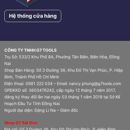
Hệ thống cửa hàng
CÔNG TY TNHH G7 TOOLS
Trụ Sở: 532/2 Khu Phố 8A, Phường Tân Biên, Biên Hòa, Đồng
Nai
Shop Bán Hàng: Số 3 Đường 36, Khu Đô Thị Vạn Phúc, P. Hiệp
Bình, Thành Phố Hồ Chí Minh
Điện thoại: 0981 222 034 – Email: nancy.phung@g7tools.com
GPĐKKD số: 3603476242, cấp ngày 12 tháng 7 năm 2017,
đăng ký thay đổi lần hai ngày 03 tháng 1 năm 2019 tại Sở Kế
Hoạch Đầu Tư Tỉnh Đồng Nai.
Người đại diện: Đặng Li Na – Giám đốc
Shop G7 Sài Gòn
Địa chỉ: Số 3 Đường 36, Khu Đô Thị Vạn Phúc, P. Hiệp Bình,