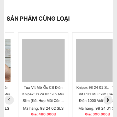
SẢN PHẨM CÙNG LOẠI
Tua Vít Mở Ốc CB Điện
Knipex 98 24 01 SL - Tua
Knipex 98 24 02 SLS Mũi
Vít PH1 Mũi Slim Cách
Slim (Kết Hợp Mũi Cộng-
Điện 1000 Volt Dài 80/
Trừ)
187mm
Mã hàng: 98 24 02 SLS
Mã hàng: 98 24 01 SL
Giá:
480.000₫
Giá:
390.000₫