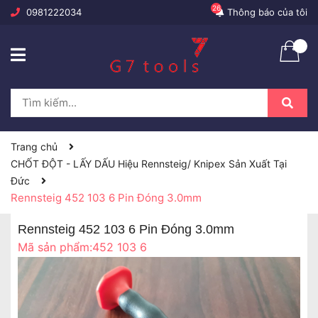
26
0981222034
Thông báo của tôi
Trang chủ
CHỐT ĐỘT - LẤY DẤU Hiệu Rennsteig/ Knipex Sản Xuất Tại
Đức
Rennsteig 452 103 6 Pin Đóng 3.0mm
Rennsteig 452 103 6 Pin Đóng 3.0mm
Mã sản phẩm:
452 103 6