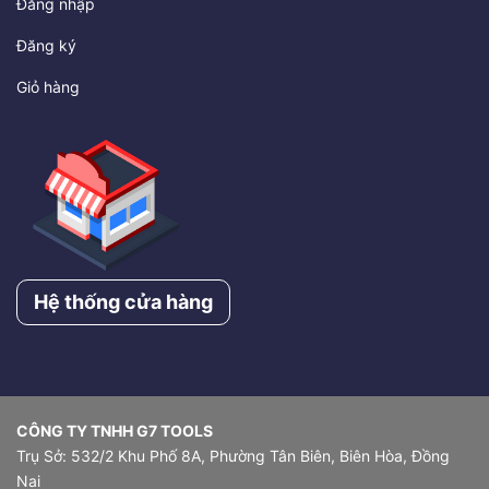
Đăng nhập
Đăng ký
Giỏ hàng
Hệ thống cửa hàng
CÔNG TY TNHH G7 TOOLS
Trụ Sở: 532/2 Khu Phố 8A, Phường Tân Biên, Biên Hòa, Đồng
Nai