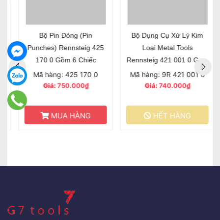
Bộ Pin Đóng (Pin
Bộ Dụng Cụ Xử Lý Kim
Punches) Rennsteig 425
Loại Metal Tools
170 0 Gồm 6 Chiếc
Rennsteig 421 001 0 Gồm
6 Chiếc
Mã hàng: 425 170 0
Mã hàng: 9R 421 001 0
Giá:
750.000₫
Giá:
740.000₫
MUA HÀNG
HẾT HÀNG