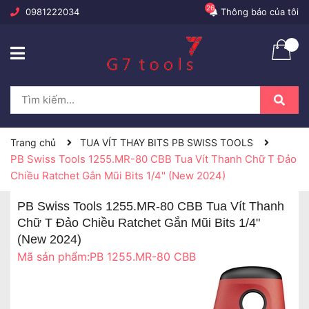
26
0981222034
Thông báo của tôi
Trang chủ
TUA VÍT THAY BITS PB SWISS TOOLS
PB Swiss Tools 1255.MR-80 CBB Tua Vít Thanh Chữ T Đảo
Chiều Ratchet Gắn Mũi Bits 1/4" (New 2024)
PB Swiss Tools 1255.MR-80 CBB Tua Vít Thanh
Chữ T Đảo Chiều Ratchet Gắn Mũi Bits 1/4"
(New 2024)
Mã sản phẩm:
PB 1255.MR-80 CBB