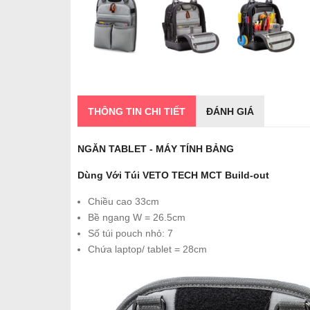
THÔNG TIN CHI TIẾT
ĐÁNH GIÁ
NGĂN TABLET - MÁY TÍNH BẢNG
Dùng Với Túi VETO TECH MCT Build-out
Chiều cao 33cm
Bề ngang W = 26.5cm
Số túi pouch nhỏ: 7
Chứa laptop/ tablet = 28cm