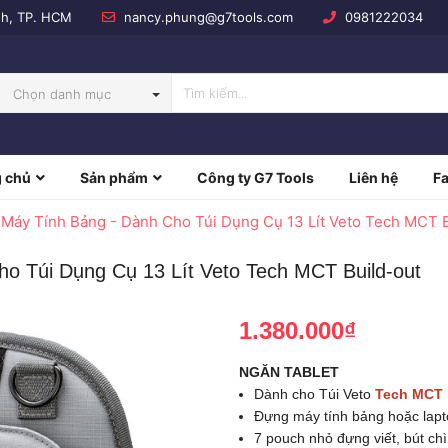
nh, TP. HCM
nancy.phung@g7tools.com
0981222034
Chọn danh mục
 chủ
Sản phẩm
Công ty G7 Tools
Liên hệ
F
NBOW
 Máy Tính Bảng - Dành Cho Túi Dụng Cụ 13 Lít Veto Tech MCT B
o Túi Dụng Cụ 13 Lít Veto Tech MCT Build-out
1.380.000₫
NGĂN TABLET
Dành cho Túi Veto
Tech MCT 
Đựng máy tính bảng hoặc lapt
7 pouch nhỏ đựng viết, bút ch