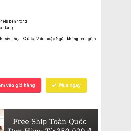
nels bên trong
sử dụng
nh minh họa. Giá túi Veto hoặc Ngăn không bao gồm
m vào giỏ hàng
Mua ngay