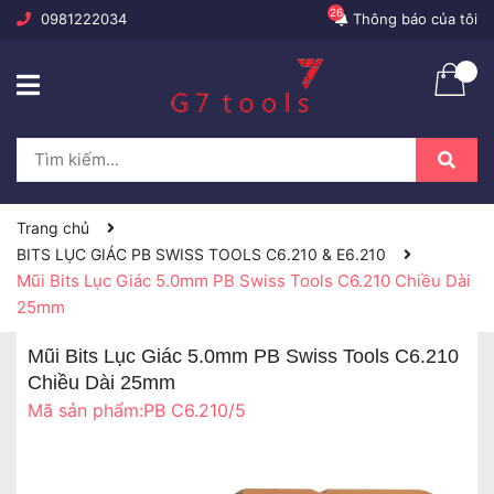
26
0981222034
Thông báo của tôi
Trang chủ
BITS LỤC GIÁC PB SWISS TOOLS C6.210 & E6.210
Mũi Bits Lục Giác 5.0mm PB Swiss Tools C6.210 Chiều Dài
25mm
Mũi Bits Lục Giác 5.0mm PB Swiss Tools C6.210
Chiều Dài 25mm
Mã sản phẩm:
PB C6.210/5