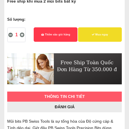
Free ship khi mua 2 mũi bits bất kỳ
Số lượng:
Thêm vào giỏ hàng
Mua ngay
THÔNG TIN CHI TIẾT
ĐÁNH GIÁ
Mũi bits PB Swiss Tools là sự tổng hòa của Độ cứng cáp &
Tính dẻo dai. Giờ đây PB Swiss Tools Precision Bits dùng