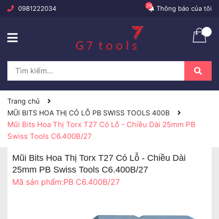
26
0981222034
Thông báo của tôi
Trang chủ
MŨI BITS HOA THỊ CÓ LỖ PB SWISS TOOLS 400B
Mũi Bits Hoa Thị Torx T27 Có Lỗ - Chiều Dài 25mm PB
Swiss Tools C6.400B/27
Mũi Bits Hoa Thị Torx T27 Có Lỗ - Chiều Dài
25mm PB Swiss Tools C6.400B/27
Mã sản phẩm:
PB C6.400B/27