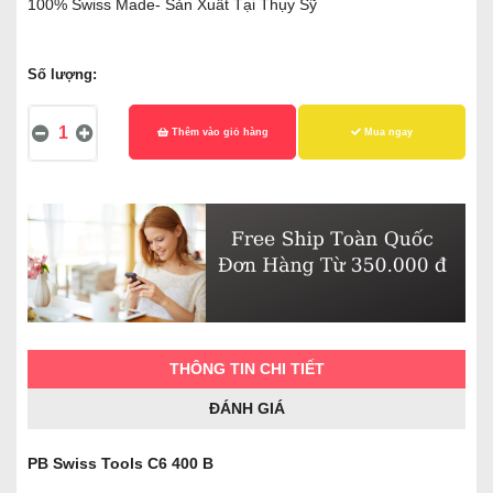
100% Swiss Made- Sản Xuất Tại Thụy Sỹ
Số lượng:
Thêm vào giỏ hàng
Mua ngay
THÔNG TIN CHI TIẾT
ĐÁNH GIÁ
PB Swiss Tools C6 400 B