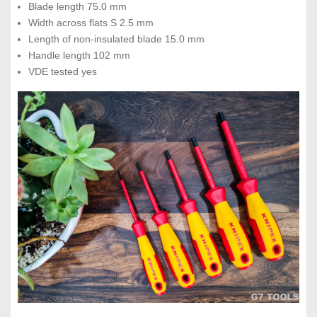
Blade length 75.0 mm
Width across flats S 2.5 mm
Length of non-insulated blade 15.0 mm
Handle length 102 mm
VDE tested yes