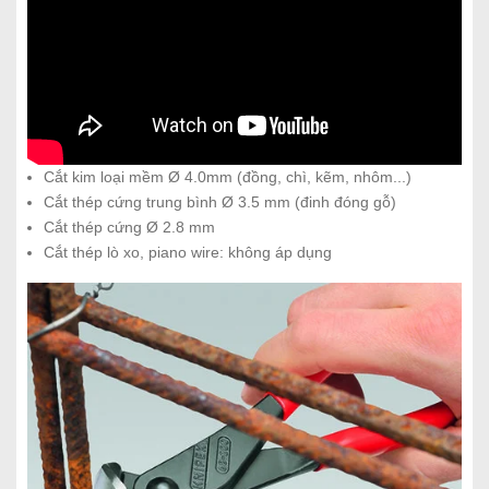
Cắt kim loại mềm Ø 4.0mm (đồng, chì, kẽm, nhôm...)
Cắt thép cứng trung bình Ø 3.5 mm (đinh đóng gỗ)
Cắt thép cứng Ø 2.8 mm
Cắt thép lò xo, piano wire: không áp dụng