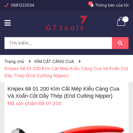
26
0981222034
Thông báo của tôi
Trang chủ
KÌM CẮT CÀNG CUA
Knipex 68 01 200 Kìm Cắt Mép Kiểu Càng Cua Và Xoắn Cột
Dây Thép (End Cutting Nipper)
Knipex 68 01 200 Kìm Cắt Mép Kiểu Càng Cua
Và Xoắn Cột Dây Thép (End Cutting Nipper)
Mã sản phẩm:
68 01 200