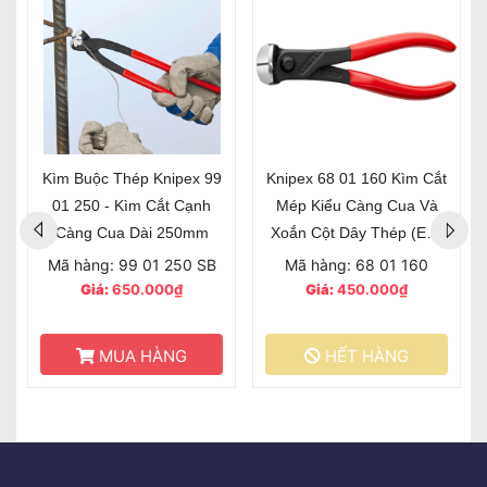
Kìm Buộc Thép Knipex 99
Knipex 68 01 160 Kìm Cắt
01 250 - Kìm Cắt Cạnh
Mép Kiểu Càng Cua Và
Càng Cua Dài 250mm
Xoắn Cột Dây Thép (End
Cutting Nipper)
Mã hàng: 99 01 250 SB
Mã hàng: 68 01 160
Giá:
650.000₫
Giá:
450.000₫
MUA HÀNG
HẾT HÀNG